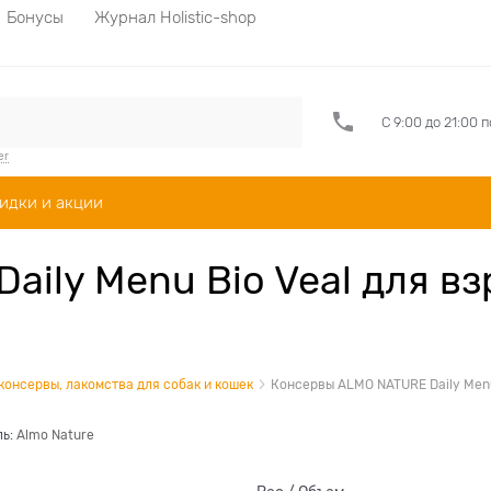
Бонусы
Журнал Holistic-shop
С 9:00 до 21:00 
er
идки и акции
ily Menu Bio Veal для в
 консервы, лакомства для собак и кошек
Консервы ALMO NATURE Daily Menu
ль:
Almo Nature