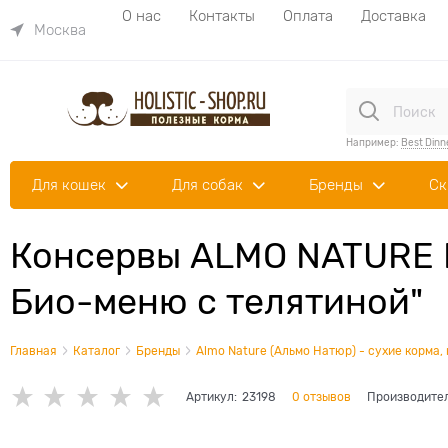
О нас
Контакты
Оплата
Доставка
Москва
Например:
Best Dinn
Для кошек
Для собак
Бренды
Ск
Консервы ALMO NATURE Da
Био-меню с телятиной"
Главная
Каталог
Бренды
Almo Nature (Альмо Натюр) - сухие корма,
Артикул:
23198
0 отзывов
Производите