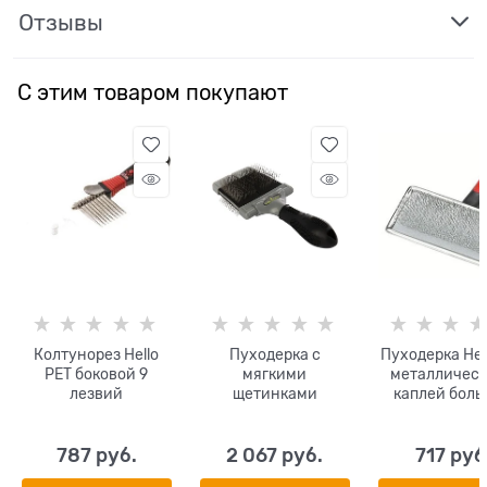
Отзывы
С этим товаром покупают
Колтунорез Hello
Пуходерка с
Пуходерка Hel
PET боковой 9
мягкими
металлическ
лезвий
щетинками
каплей боль
FURminator для
ширина 12 
кошек и собак со
средней и длинной
787
 руб.
2 067
 руб.
717
 руб
гладкой и жесткой