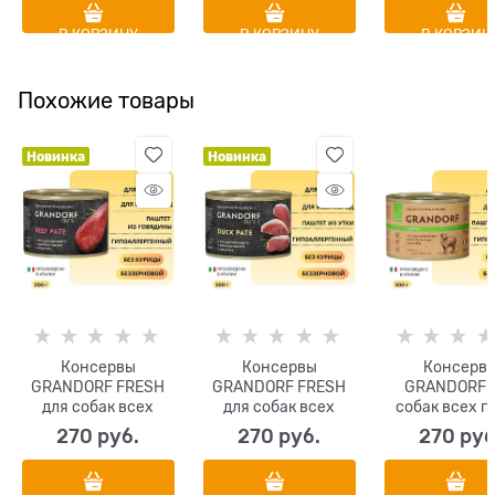
шерстью
В КОРЗИНУ
В КОРЗИНУ
В КОРЗИН
Похожие товары
Новинка
Новинка
Консервы
Консервы
Консерв
GRANDORF FRESH
GRANDORF FRESH
GRANDORF 
для собак всех
для собак всех
собак всех п
пород Паштет из
пород Паштет из
Паштет из яг
270
 руб.
270
 руб.
270
 руб
говядины
утки