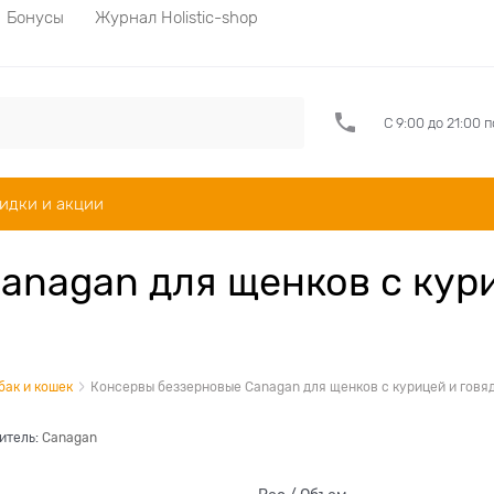
Бонусы
Журнал Holistic-shop
С 9:00 до 21:00 
идки и акции
anagan для щенков с кур
бак и кошек
Консервы беззерновые Canagan для щенков с курицей и говя
итель:
Canagan