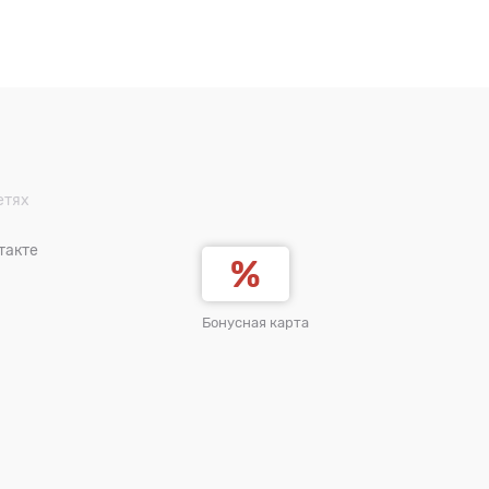
етях
такте
Бонусная карта