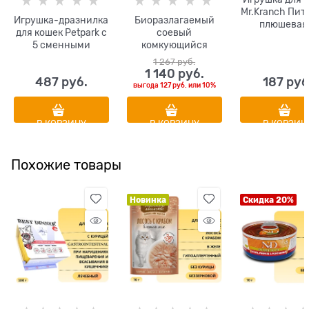
Mr.Kranch Пит
Игрушка-дразнилка
Биоразлагаемый
плюшевая
для кошек Petpark с
соевый
кошачьей мят
5 сменными
комкующийся
перышками 1
кисточками
наполнитель
1 267
 руб.
HAKASE AREKKUSU
1 140
 руб.
487
 руб.
187
 руб
Bio Clumping Cat
выгода
127 руб.
или
10%
Litter Peach с
ароматом персика
В КОРЗИНУ
В КОРЗИНУ
В КОРЗИН
Похожие товары
Новинка
Скидка 20%