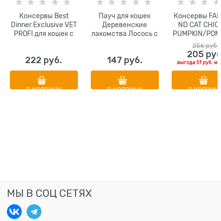
Консервы Best
Пауч для кошек
Консервы FA
Dinner Exclusive VET
Деревенские
ND CAT CHIC
PROFI для кошек с
лакомства Лосось с
PUMPKIN/POM
курицей при
крабом в нежном
NATE для взр
256
 руб.
нарушениях
желе
кошек с кури
205
 руб
222
 руб.
147
 руб.
пищеварения и
тыквой и гра
выгода
51 руб.
ил
всасывания в
кишечнике Gastro
Intestinal
В КОРЗИНУ
В КОРЗИНУ
В КОРЗИН
МЫ В СОЦ СЕТЯХ