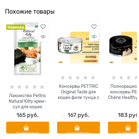
Похожие товары
Новинка
Консервы PETTRIC
Полнорацио
Original Taste для
консервы PET
Лакомство Pettric
кошек филе тунца с
Chérie Healthy 
Natural Kitty крем-
белым окунем
для котят и 
суп для кошек
(люцианом) в соусе
мусс из кури
Курица и морские
Tuna Loin Flakes with
тунца (Chicke
165
 руб.
167
 руб.
183
 руб
водоросли
Fresh Snapper in
Tuna Mouss
Sauce
В КОРЗИНУ
В КОРЗИНУ
В КОРЗИН