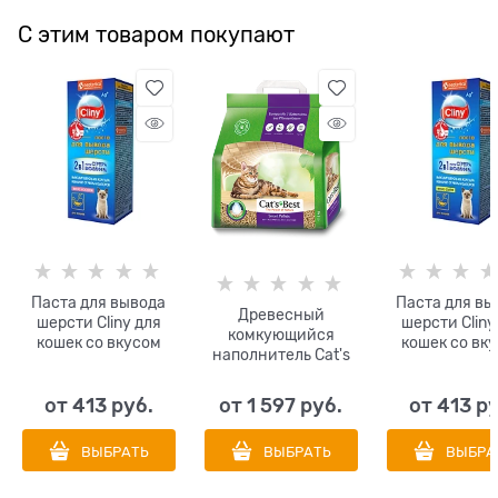
С этим товаром покупают
Паста для вывода
Паста для вы
Древесный
шерсти Cliny для
шерсти Cliny
комкующийся
кошек со вкусом
кошек со вк
наполнитель Cat's
лосося
сыра
Best Smart Pellets
(Nature Gold)
от
413
 руб.
от
1 597
 руб.
от
413
 р
ВЫБРАТЬ
ВЫБРАТЬ
ВЫБРА