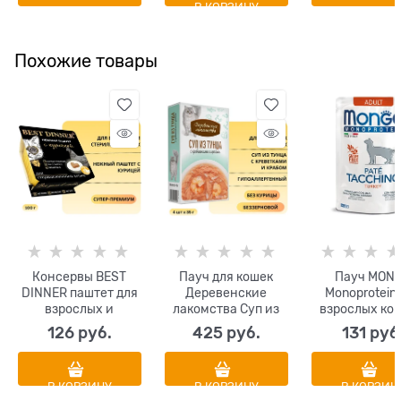
В КОРЗИНУ
Похожие товары
Консервы BEST
Пауч для кошек
Пауч MON
DINNER паштет для
Деревенские
Monoprotein
взрослых и
лакомства Суп из
взрослых кош
стерилизованных
тунца с креветками
индейкой (
126
 руб.
425
 руб.
131
 руб
кошек с курицей
и крабом 4 шт х 35
Monoprotein 
Super-Premium
гр
Adult Turke
В КОРЗИНУ
В КОРЗИНУ
В КОРЗИН