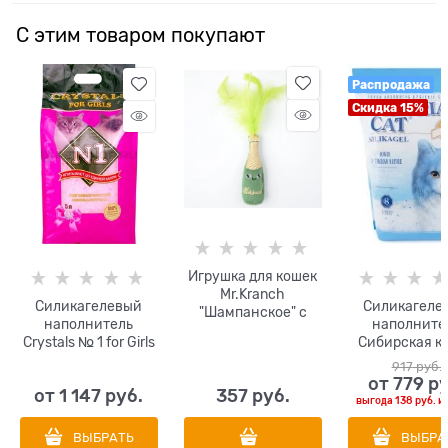
С этим товаром покупают
Распродажа
Скидка 15%
Игрушка для кошек
Mr.Kranch
Силикагелевый
Силикагеле
"Шампанское" с
наполнитель
наполните
кошачьей мятой,
Crystals № 1 for Girls
Сибирская к
8*2 см
розовый
Элитный
917
 руб.
от
779
 р
от
1 147
 руб.
357
 руб.
выгода
138 руб.
и
ВЫБРАТЬ
ВЫБРА