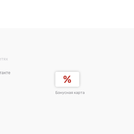
етях
такте
Бонусная карта