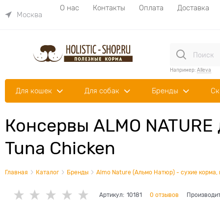
О нас
Контакты
Оплата
Доставка
Москва
Например:
Alleva
Для кошек
Для собак
Бренды
Ск
Консервы ALMO NATURE д
Tuna Chicken
Главная
Каталог
Бренды
Almo Nature (Альмо Натюр) - сухие корма,
Артикул:
10181
0 отзывов
Производи