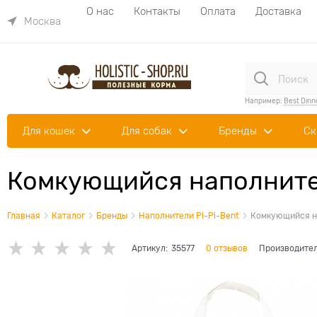
О нас
Контакты
Оплата
Доставка
Москва
Например:
Best Dinn
Для кошек
Для собак
Бренды
Ск
Комкующийся наполнител
Главная
Каталог
Бренды
Наполнители PI-Pi-Bent
Комкующийся на
Артикул:
35577
0 отзывов
Производите