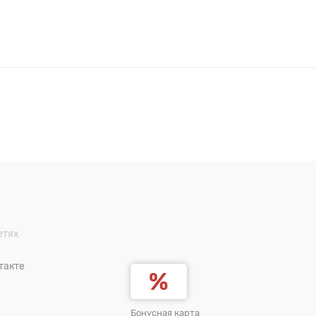
етях
такте
Бонусная карта