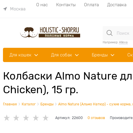
О нас
Контакты
Оплата
Доставка
Москва
Например:
Alleva
Для кошек
Для собак
Бренды
Ск
Колбаски Almo Nature для
Chicken), 15 гр.
Главная
Каталог
Бренды
Almo Nature (Альмо Натюр) - сухие корма,
Артикул:
22600
0 отзывов
Производите