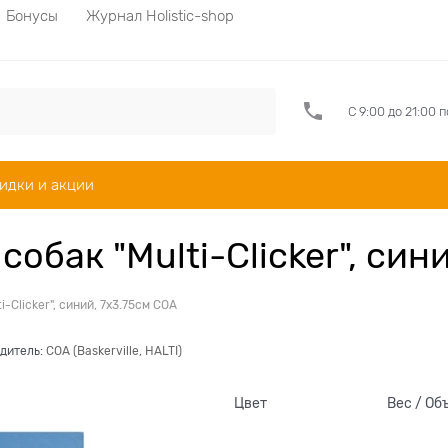
Бонусы
Журнал Holistic-shop
С 9:00 до 21:00 
идки и акции
обак "Multi-Clicker", син
-Clicker", синий, 7х3.75см COA
дитель:
COA (Baskerville, HALTI)
Цвет
Вес / Об