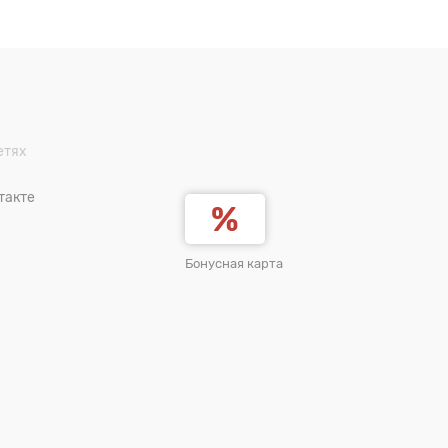
етях
такте
Бонусная карта