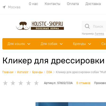
О нас
Контакты
Оплата
Доставка
Москва
Например:
Farmina
Для кошек
Для собак
Бренды
Ск
Кликер для дрессировки с
Главная
Каталог
Бренды
COA
Кликер для дрессировки собак "Multi
Артикул:
57602/COA
0 отзывов
Произво