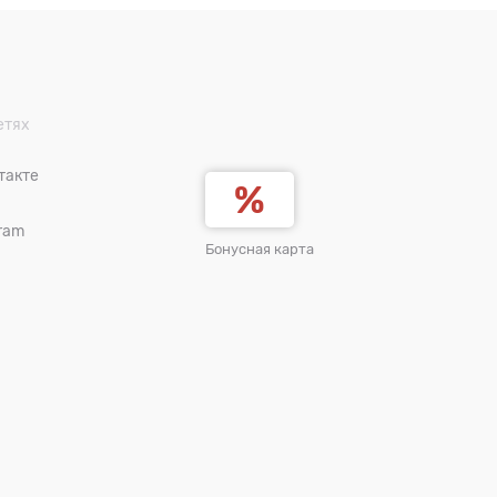
етях
такте
ram
Бонусная карта