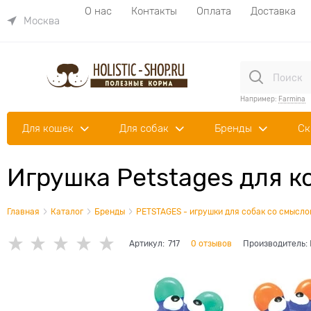
О нас
Контакты
Оплата
Доставка
Москва
Например:
Farmina
Для кошек
Для собак
Бренды
Ск
Игрушка Petstages для к
Главная
Каталог
Бренды
PETSTAGES - игрушки для собак со смысло
Артикул:
717
0 отзывов
Производитель: