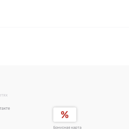
етях
такте
Бонусная карта