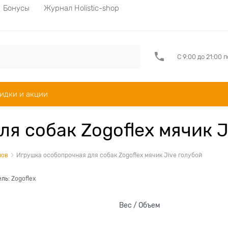
Бонусы
Журнал Holistic-shop
С 9:00 до 21:00 
идки и акции
я собак Zogoflex мячик J
лов
Игрушка особопрочная для собак Zogoflex мячик Jive голубой
ель:
Zogoflex
Вес / Объем