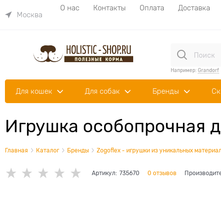
О нас
Контакты
Оплата
Доставка
Москва
Например:
Grandorf
Для кошек
Для собак
Бренды
Ск
Игрушка особопрочная дл
Главная
Каталог
Бренды
Zogoflex - игрушки из уникальных материа
Артикул:
735670
0 отзывов
Производит