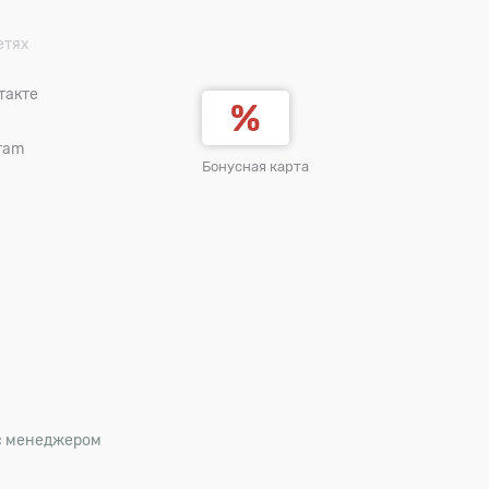
етях
такте
ram
Бонусная карта
 с менеджером