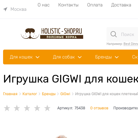
О нас
Контакты
Оплата
Доставка
Москва
Например:
Best Dinn
Для кошек
Для собак
Бренды
Ск
Игрушка GIGWI для коше
Главная
Каталог
Бренды
GiGwi
Игрушка GIGWI для кошек плетеный
Артикул:
75438
0 отзывов
Производите