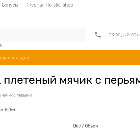
Бонусы
Журнал Holistic-shop
С 9:00 до 21:00 
er
идки и акции
к плетеный мячик с перья
 мячик с перьями
ль:
GiGwi
Вес / Объем