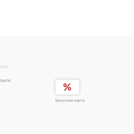
етях
такте
Бонусная карта