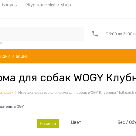
Бонусы
Журнал Holistic-shop
С 9:00 до 21:00 
er
идки и акции
ма для собак WOGY Клубн
и кошек
Игрушка-дозатор для корма для собак WOGY Клубника 11х8.6х6.5 
дитель:
WOGY
Цвет
Вес / Об
Новинка