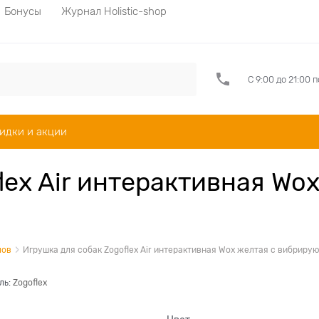
Бонусы
Журнал Holistic-shop
С 9:00 до 21:00 
идки и акции
lex Air интерактивная Wo
лов
Игрушка для собак Zogoflex Air интерактивная Wox желтая с вибрир
ль:
Zogoflex