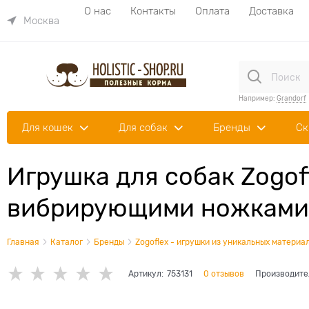
О нас
Контакты
Оплата
Доставка
Москва
Например:
Grandorf
Для кошек
Для собак
Бренды
Ск
Игрушка для собак Zogof
вибрирующими ножками
Главная
Каталог
Бренды
Zogoflex - игрушки из уникальных материа
Артикул:
753131
0 отзывов
Производите