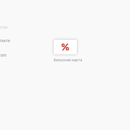
етях
такте
ram
Бонусная карта