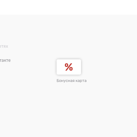
етях
такте
Бонусная карта