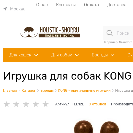
О нас
Контакты
Оплата
Доставка
Москва
Например:
Grandorf
Для кошек
Для собак
Бренды
Ск
Игрушка для собак KONG
Главная
Каталог
Бренды
KONG - оригинальные игрушки
Игрушка д
Артикул:
TLB12E
0 отзывов
Производит