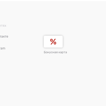
етях
такте
ram
Бонусная карта