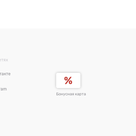
етях
такте
ram
Бонусная карта