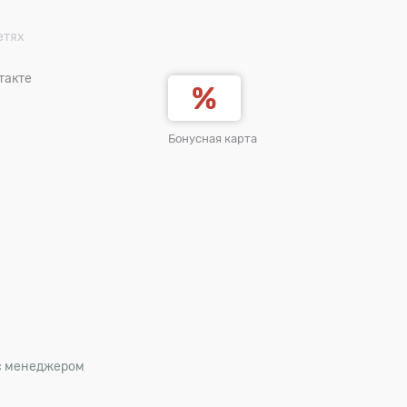
етях
такте
Бонусная карта
 с менеджером