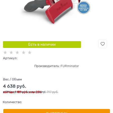
Есть в наличии
Артикул:
Производитель:
FURminator
Вес / Объем
4 638
 руб.
выгода
1 159 руб.
или
20%
5 797
 руб.
+139 бонусов на бонусную карту
Количество: