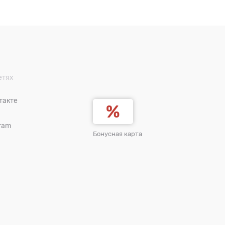
етях
такте
ram
Бонусная карта