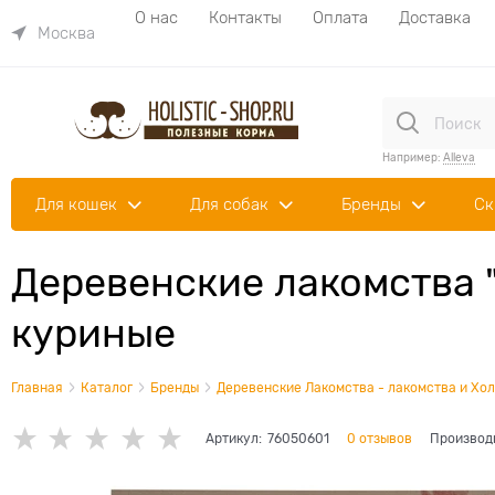
О нас
Контакты
Оплата
Доставка
Москва
Например:
Alleva
Для кошек
Для собак
Бренды
Ск
Деревенские лакомства 
куриные
Главная
Каталог
Бренды
Деревенские Лакомства - лакомства и Хол
Артикул:
76050601
0 отзывов
Производ