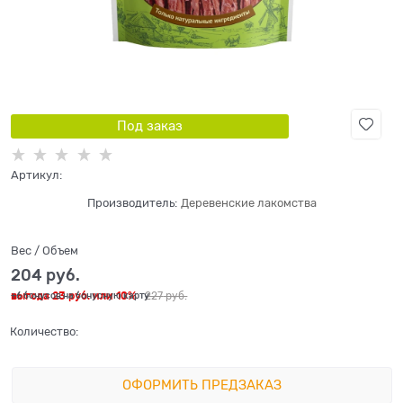
Под заказ
Артикул:
Производитель:
Деревенские лакомства
Вес / Объем
204
 руб.
выгода
23 руб.
или
10%
227
 руб.
+6 бонусов на бонусную карту
Количество:
ОФОРМИТЬ ПРЕДЗАКАЗ