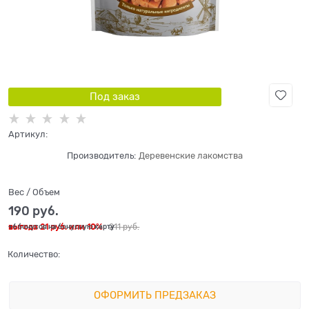
Под заказ
Артикул:
Производитель:
Деревенские лакомства
Вес / Объем
190
 руб.
выгода
21 руб.
или
10%
211
 руб.
+6 бонусов на бонусную карту
Количество:
ОФОРМИТЬ ПРЕДЗАКАЗ