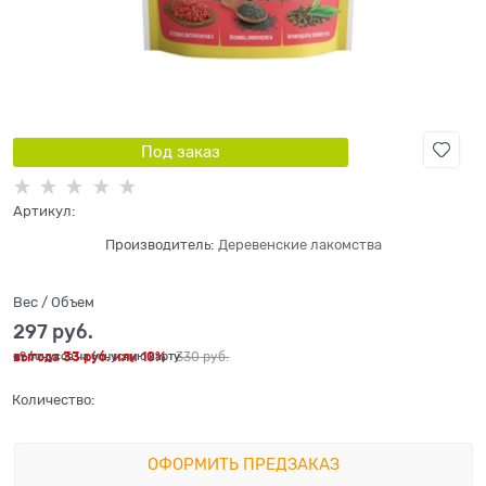
Под заказ
Артикул:
Производитель:
Деревенские лакомства
Вес / Объем
297
 руб.
выгода
33 руб.
или
10%
330
 руб.
+9 бонусов на бонусную карту
Количество:
ОФОРМИТЬ ПРЕДЗАКАЗ