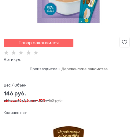
Товар закончился
Артикул:
Производитель:
Деревенские лакомства
Вес / Объем
146
 руб.
выгода
16 руб.
или
10%
162
 руб.
+4 бонуса на бонусную карту
Количество: