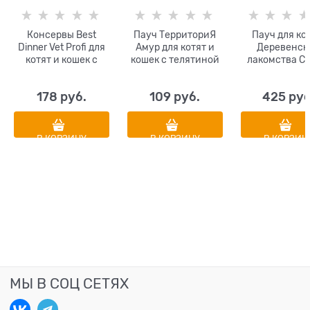
Консервы Best
Пауч ТерриториЯ
Пауч для ко
Dinner Vet Profi для
Амур для котят и
Деревенск
котят и кошек с
кошек с телятиной
лакомства Су
кроликом при
тунца с лосо
пищевой аллергии
гребешком 4 ш
178
 руб.
109
 руб.
425
 руб
или
гр
непереносимости
Hypoallergenic
В КОРЗИНУ
В КОРЗИНУ
В КОРЗИН
МЫ В СОЦ СЕТЯХ