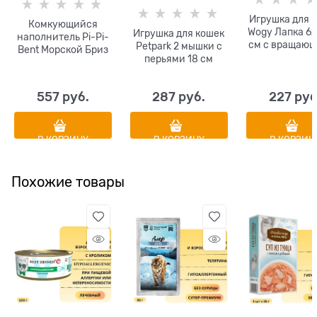
Игрушка для 
Комкующийся
Wogy Лапка 6х
Игрушка для кошек
наполнитель Pi-Pi-
см с вращаю
Petpark 2 мышки с
Bent Морской Бриз
мятным шарик
перьями 18 см
липкой лен
разноцветные
557
 руб.
287
 руб.
227
 руб
В КОРЗИНУ
В КОРЗИНУ
В КОРЗИН
Похожие товары