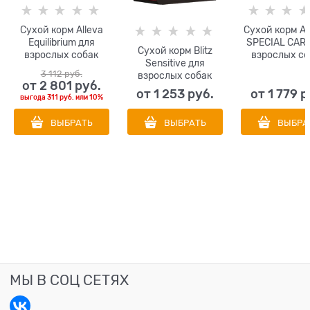
Сухой корм Alleva
Сухой корм 
Equilibrium для
SPECIAL CARE
Сухой корм Blitz
взрослых собак
взрослых со
Sensitive для
всех пород с
всех пород 
3 112
 руб.
взрослых собак
курицей,
контроля вес
от
2 801
 руб.
всех пород старше 7
океанической
свежим мя
от
1 253
 руб.
от
1 779
 р
выгода
311 руб.
или
10%
лет с
рыбой и рисом All
индейки Wei
чувствительным
Day Maintenance
Control
ВЫБРАТЬ
ВЫБРАТЬ
ВЫБРА
пищеварением, с
Chicken/Ocean Fish
индейкой Adult
All Breeds
Senior
МЫ В СОЦ СЕТЯХ