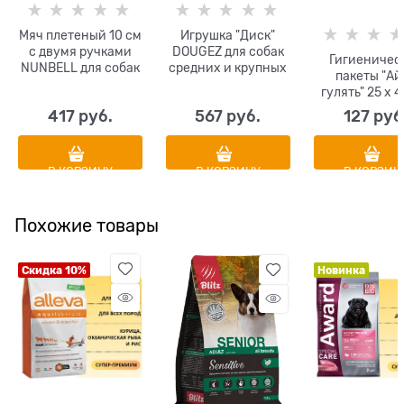
Мяч плетеный 10 см
Игрушка "Диск"
с двумя ручками
DOUGEZ для собак
Гигиеничес
NUNBELL для собак
средних и крупных
пакеты "Ай
крупных пород
пород повышенной
гулять" 25 х 4
диаметр 10 см
прочности d 18 см
шт
417
 руб.
567
 руб.
127
 руб
цвета в
ассортименте
В КОРЗИНУ
В КОРЗИНУ
В КОРЗИН
Похожие товары
Скидка 10%
Новинка