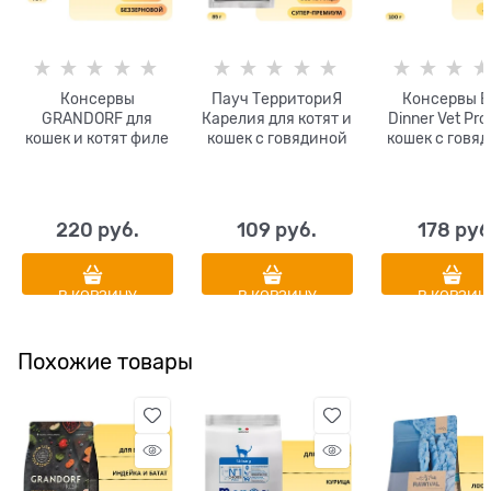
Консервы
Пауч ТерриториЯ
Консервы B
GRANDORF для
Карелия для котят и
Dinner Vet Pro
кошек и котят филе
кошек с говядиной
кошек с говя
тунца с мясом
и уткой
при заболева
краба в
печени Hepa
собственном соку
220
 руб.
109
 руб.
178
 руб
В КОРЗИНУ
В КОРЗИНУ
В КОРЗИН
Похожие товары