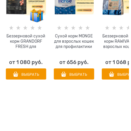
Беззерновой cухой
Сухой корм MONGE
Беззерновой 
корм GRANDORF
для взрослых кошек
корм RAWIVAL
FRESH для
для профилактики
взрослых кош
взрослых кошек с
МКБ с курицей Cat
лосося с сел
индейкой и бататом
Urinary
North Sea’s F
от
1 080
 руб.
от
656
 руб.
от
1 068
 
CAT ADULT
CAT Adult Sal
Turkey&Sweet
Herring
Potato
ВЫБРАТЬ
ВЫБРАТЬ
ВЫБРА