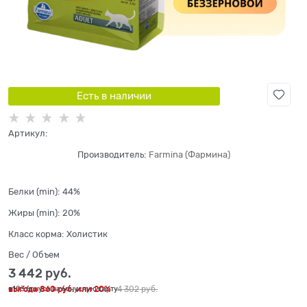
Есть в наличии
Артикул:
Производитель:
Farmina (Фармина)
Белки (min):
44%
Жиры (min):
20%
Класс корма:
Холистик
Вес / Объем
3 442
 руб.
выгода
860 руб.
или
20%
4 302
 руб.
+103 бонуса на бонусную карту