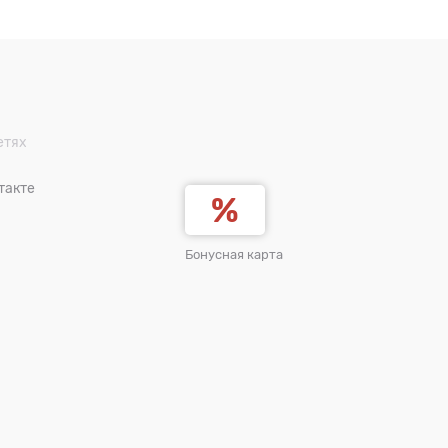
етях
такте
Бонусная карта