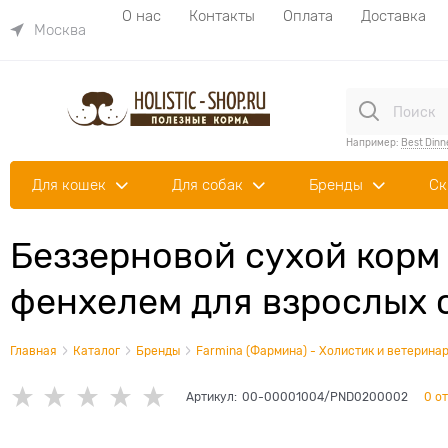
О нас
Контакты
Оплата
Доставка
Москва
Например:
Best Dinn
Для кошек
Для собак
Бренды
Ск
Беззерновой cухой корм
фенхелем для взрослых 
Главная
Каталог
Бренды
Farmina (Фармина) - Холистик и ветеринар
Артикул:
00-00001004/PND0200002
0 о