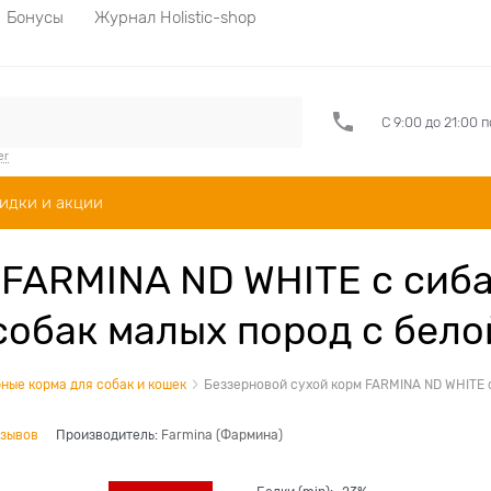
Бонусы
Журнал Holistic-shop
С 9:00 до 21:00 
er
идки и акции
 FARMINA ND WHITE с сиба
собак малых пород с бел
ные корма для собак и кошек
Беззерновой cухой корм FARMINA ND WHITE 
тзывов
Производитель:
Farmina (Фармина)