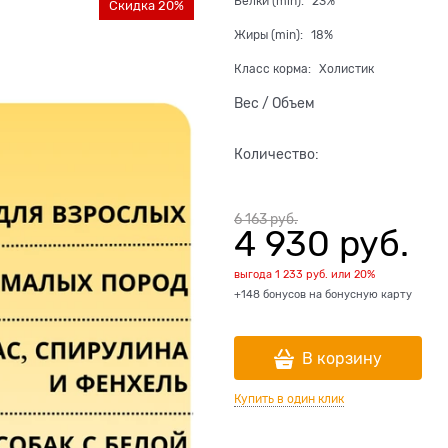
Белки (min):
23%
Скидка 20%
Жиры (min):
18%
Класс корма:
Холистик
Вес / Объем
Количество:
6 163
 руб.
4 930
 руб.
выгода
1 233 руб.
или
20%
+148 бонусов на бонусную карту
В корзину
Купить в один клик