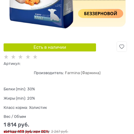
Есть в наличии
Артикул:
Производитель:
Farmina (Фармина)
Белки (min):
30%
Жиры (min):
20%
Класс корма:
Холистик
Вес / Объем
1 814
 руб.
выгода
453 руб.
или
20%
2 267
 руб.
+54 бонуса на бонусную карту