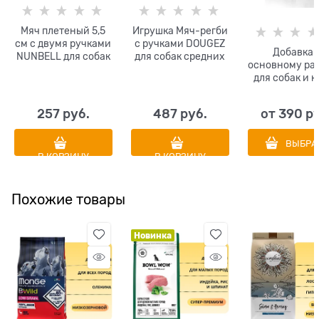
Мяч плетеный 5,5
Игрушка Мяч-регби
см с двумя ручками
с ручками DOUGEZ
Добавка 
NUNBELL для собак
для собак средних
основному ра
малых пород
и крупных пород
для собак и 
диаметр 5.5 см
повышенной
Масло дико
цвета в
прочности 18 х 7 см
лосося Вив
ассортименте
257
 руб.
487
 руб.
от
390
 р
(VIVIDUS
ВЫБРА
В КОРЗИНУ
В КОРЗИНУ
Похожие товары
Новинка