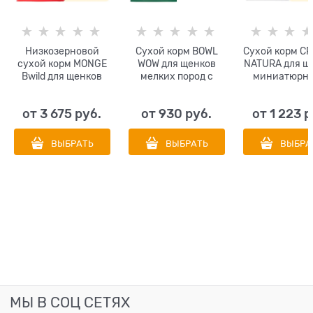
Низкозерновой
Сухой корм BOWL
Сухой корм CR
сухой корм MONGE
WOW для щенков
NATURA для щ
Bwild для щенков
мелких пород с
миниатюрны
всех пород с
индейкой, рисом и
мелких поро
олениной
шпинатом
лосося с сел
от
3 675
 руб.
от
930
 руб.
от
1 223
 р
Puppy/junior Dog
(SALMON & HE
Deer Low Grain
PUPPY TOY & 
BREED)
ВЫБРАТЬ
ВЫБРАТЬ
ВЫБРА
МЫ В СОЦ СЕТЯХ