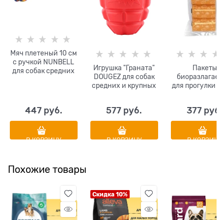
Мяч плетеный 10 см
с ручкой NUNBELL
Игрушка "Граната"
Пакеты
для собак средних
DOUGEZ для собак
биоразлага
и крупных пород
средних и крупных
для прогулки 
диаметр 10 см
пород повышенной
Pets Refill 3 
цвета в
прочности 15 х 9 см
по 10 паке
ассортименте
447
 руб.
577
 руб.
377
 руб
В КОРЗИНУ
В КОРЗИНУ
В КОРЗИН
Похожие товары
Скидка 10%