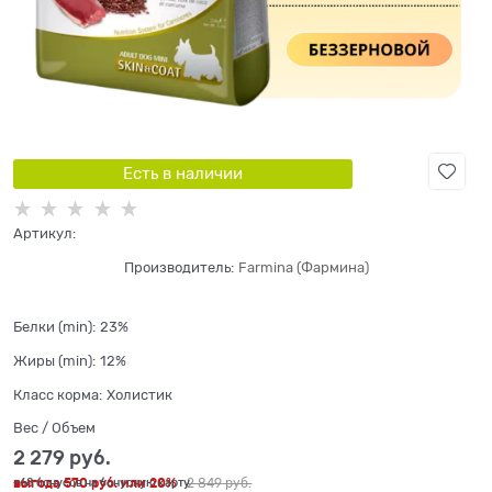
Есть в наличии
Артикул:
Производитель:
Farmina (Фармина)
Белки (min):
23%
Жиры (min):
12%
Класс корма:
Холистик
Вес / Объем
2 279
 руб.
выгода
570 руб.
или
20%
2 849
 руб.
+68 бонусов на бонусную карту