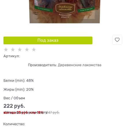
Под заказ
Артикул:
Производитель:
Деревенские лакомства
Белки (min):
48%
Жиры (min):
20%
Вес / Объем
222
 руб.
выгода
25 руб.
или
10%
247
 руб.
+7 бонусов на бонусную карту
Количество: