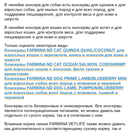
В линейке консерв для собак есть консервы для щенков и для
взрослых собак, для малых пород и для всех пород, для
поддержки пищеварения, для контроля веса и для кожи и
шерсти.
В линейке консерв для кошек есть консервы для котят и для
взрослых кошек, для контроля веса, для поддержки
пищеварения и для кожи и шерсти.
Только оцените некоторые виды:
Консервы FARMINA ND CAT QUINOA QUAIL/COCONUT для
взрослых кошек с перепелом, киноа и кокосом для кожи и
шерсти
Консервы FARMINA ND CAT OCEAN SALMON, COD/SHRIMP
для взрослых кошек с лососем, филе трески и
креветками
Консервы FARMINA ND DOG PRIME LAMB/BLUEBERRY MINI
для взрослых собак всех пород с ягненком и черникой
Консервы FARMINA ND DOG LAMB, PUMPKIN/BLUEBERRY
для взрослых собак всех пород с ягненком, тыквой и
черникой
Консервы есть беззерновые и низкозерновые. Все консервы
являются полнорационным питанием, их можно давать как
отдельно от сухого корма, так и в сочетании с ним.
Влажные корма линии FARMINA VETLIFE также можно давать
как дополнительно к соответствующему сухому корму, так и