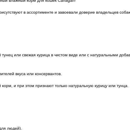
нный влажный корм для кошек Canagan!
рисутствуют в ассортименте и завоевали доверие владельцев собак
й тунец или свежая курица в чистом виде или с натуральными доба
лителей вкуса или консервантов.
й корм, и при этом признают только натуральную курицу или тунца
для людей).