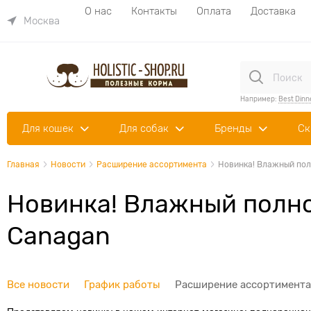
О нас
Контакты
Оплата
Доставка
Москва
Например:
Best Dinn
Для кошек
Для собак
Бренды
Ск
Главная
Новости
Расширение ассортимента
Новинка! Влажный пол
Новинка! Влажный полн
Canagan
Все новости
График работы
Расширение ассортимента