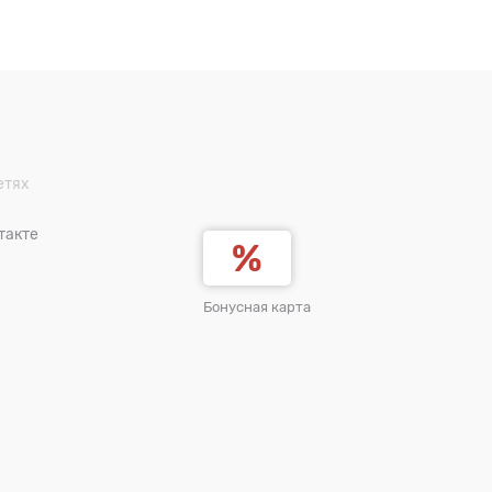
етях
такте
Бонусная карта