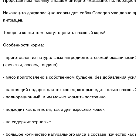
Представляем новинку в нашем интернет-магазине: полнорацио
Наконец-то дождались) консервы для собак Canagan уже давно п
питомцев.
Теперь и кошки тоже могут оценить влажный корм!
Особенности корма:
- приготовлен из натуральных ингредиентов: свежий океанически
(креветки, лосось, говдина).
- мясо приготовлено в собственном бульоне, без добавления уси
- настоящий подарок для тех кошек, которые едят только влажны
- полнорационный, и им можно кормить постоянно.
- подходит как для котят, так и для взрослых кошек.
- не содержит зерновые.
- большое количество натурального мяса в составе (качество как 