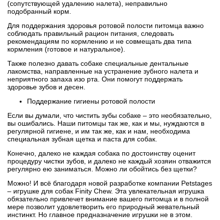
(сопутствующей удалению налета), неправильно
подобранный корм.
Для поддержания здоровья ротовой полости питомца важно
соблюдать правильный рацион питания, следовать
рекомендациям по кормлению и не совмещать два типа
кормления (готовое и натуральное).
Также полезно давать собаке специальные дентальные
лакомства, направленные на устранение зубного налета и
неприятного запаха изо рта. Они помогут поддержать
здоровье зубов и десен.
Поддержание гигиены ротовой полости
Если вы думали, что чистить зубы собаке – это необязательно,
вы ошибались. Наши питомцы так же, как и мы, нуждаются в
регулярной гигиене, и им так же, как и нам, необходима
специальная зубная щетка и паста для собак.
Конечно, далеко не каждая собака по достоинству оценит
процедуру чистки зубов, и далеко не каждый хозяин отважится
регулярно ею заниматься. Можно ли обойтись без щетки?
Можно! И всё благодаря новой разработке компании Petstages
– игрушке для собак Finity Chew. Эта увлекательная игрушка
обязательно привлечет внимание вашего питомца и в полной
мере позволит удовлетворить его природный жевательный
инстинкт. Но главное предназначение игрушки не в этом.