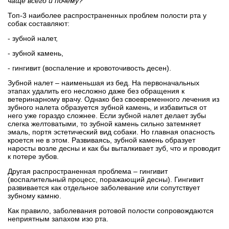
чаще всего и почему?
Топ-3 наиболее распространенных проблем полости рта у
собак составляют:
- зубной налет,
- зубной камень,
- гингивит (воспаление и кровоточивость десен).
Зубной налет – наименьшая из бед. На первоначальных
этапах удалить его несложно даже без обращения к
ветеринарному врачу. Однако без своевременного лечения из
зубного налета образуется зубной камень, и избавиться от
него уже гораздо сложнее. Если зубной налет делает зубы
слегка желтоватыми, то зубной камень сильно затемняет
эмаль, портя эстетический вид собаки. Но главная опасность
кроется не в этом. Развиваясь, зубной камень образует
наросты возле десны и как бы выталкивает зуб, что и проводит
к потере зубов.
Другая распространенная проблема – гингивит
(воспалительный процесс, поражающий десны). Гингивит
развивается как отдельное заболевание или сопутствует
зубному камню.
Как правило, заболевания ротовой полости сопровождаются
неприятным запахом изо рта.