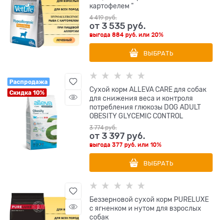
картофелем "
4 419
 руб.
от
3 535
 руб.
выгода
884 руб.
или
20%
ВЫБРАТЬ
Распродажа
Сухой корм ALLEVA CARE для собак
Скидка 10%
для снижения веса и контроля
потребления глюкозы DOG ADULT
OBESITY GLYCEMIC CONTROL
3 774
 руб.
от
3 397
 руб.
выгода
377 руб.
или
10%
ВЫБРАТЬ
Беззерновой сухой корм PURELUXE
с ягненком и нутом для взрослых
собак