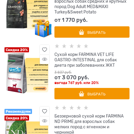
взрослых собак средних и крупных
пород Dog Adult MED&MAXI
Turkey&Sweet Potato
от
1 770
 руб.
ВЫБРАТЬ
Скидка 20%
Сухой корм FARMINA VET LIFE
GASTRO-INTESTINAL для собак
диета при заболеваниях ЖКТ
3 837
 руб.
от
3 070
 руб.
выгода
767 руб.
или
20%
ВЫБРАТЬ
Рекомендуем
Беззерновой cухой корм FARMINA
Скидка 20%
ND PRIME для взрослых собак
мелких пород с ягненком и
черникой