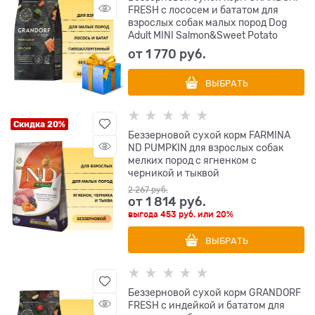
FRESH с лососем и бататом для
взрослых собак малых пород Dog
Adult MINI Salmon&Sweet Potato
от
1 770
 руб.
ВЫБРАТЬ
Скидка 20%
Беззерновой cухой корм FARMINA
ND PUMPKIN для взрослых собак
мелких пород с ягненком с
черникой и тыквой
2 267
 руб.
от
1 814
 руб.
выгода
453 руб.
или
20%
ВЫБРАТЬ
Беззерновой сухой корм GRANDORF
FRESH с индейкой и бататом для