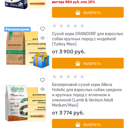
выгода
884 руб.
или
20%
ВЫБРАТЬ
Рекомендуем
Сухой корм GRANDORF для взрослых
собак крупных пород с индейкой
(Turkey Maxi)
от
3 900
 руб.
ВЫБРАТЬ
Беззерновой сухой корм Alleva
Holistic для взрослых собак средних
и крупных пород с ягненком и
олениной (Lamb & Venison Adult
Medium/Maxi)
от
3 774
 руб.
ВЫБРАТЬ