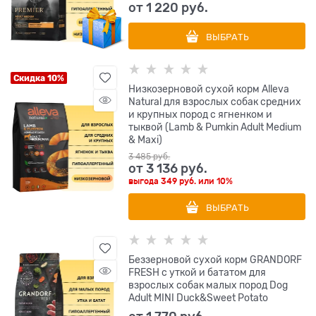
от
1 220
 руб.
ВЫБРАТЬ
Скидка 10%
Низкозерновой сухой корм Alleva
Natural для взрослых собак средних
и крупных пород с ягненком и
тыквой (Lamb & Pumkin Adult Medium
& Maxi)
3 485
 руб.
от
3 136
 руб.
выгода
349 руб.
или
10%
ВЫБРАТЬ
Беззерновой сухой корм GRANDORF
FRESH с уткой и бататом для
взрослых собак малых пород Dog
Adult MINI Duck&Sweet Potato