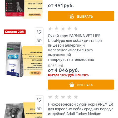
от
491
 руб.
ВЫБРАТЬ
Скидка 20%
Сухой корм FARMINA VET LIFE
UltraHypo для собак диета при
пищевой аллергии и
непереносимости с ярко
выраженной
гиперчувствительностью
5 058
 руб.
от
4 046
 руб.
выгода
1 012 руб.
или
20%
ВЫБРАТЬ
Низкозерновой сухой корм PREMIER
для взрослых собак средних пород с
индейкой Adult Turkey Medium