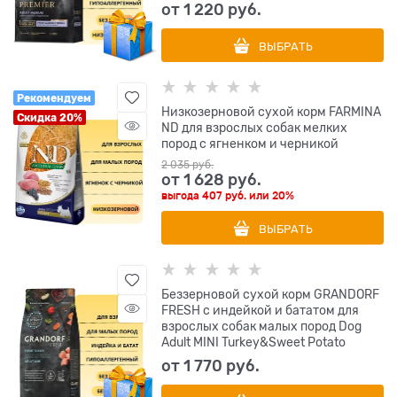
от
1 220
 руб.
ВЫБРАТЬ
Рекомендуем
Низкозерновой cухой корм FARMINA
Скидка 20%
ND для взрослых собак мелких
пород с ягненком и черникой
2 035
 руб.
от
1 628
 руб.
выгода
407 руб.
или
20%
ВЫБРАТЬ
Беззерновой сухой корм GRANDORF
FRESH с индейкой и бататом для
взрослых собак малых пород Dog
Adult MINI Turkey&Sweet Potato
от
1 770
 руб.