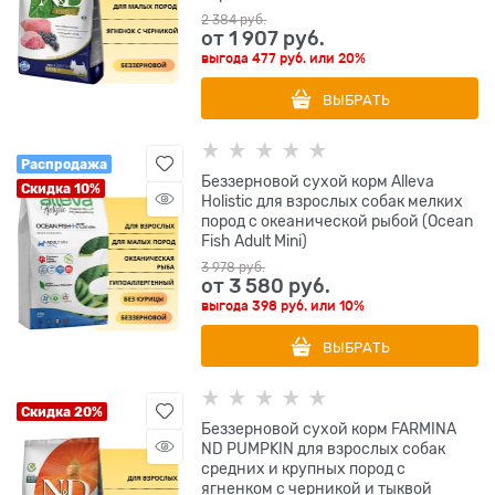
2 384
 руб.
от
1 907
 руб.
выгода
477 руб.
или
20%
ВЫБРАТЬ
Распродажа
Беззерновой сухой корм Alleva
Скидка 10%
Holistic для взрослых собак мелких
пород с океанической рыбой (Ocean
Fish Adult Mini)
3 978
 руб.
от
3 580
 руб.
выгода
398 руб.
или
10%
ВЫБРАТЬ
Скидка 20%
Беззерновой cухой корм FARMINA
ND PUMPKIN для взрослых собак
средних и крупных пород с
ягненком с черникой и тыквой