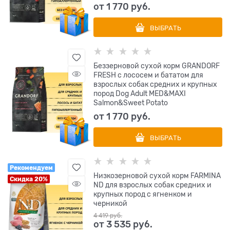
от
1 770
 руб.
ВЫБРАТЬ
Беззерновой сухой корм GRANDORF
FRESH с лососем и бататом для
взрослых собак средних и крупных
пород Dog Adult MED&MAXI
Salmon&Sweet Potato
от
1 770
 руб.
ВЫБРАТЬ
Рекомендуем
Низкозерновой cухой корм FARMINA
Скидка 20%
ND для взрослых собак средних и
крупных пород с ягненком и
черникой
4 419
 руб.
от
3 535
 руб.