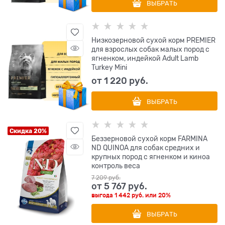
ВЫБРАТЬ
Низкозерновой сухой корм PREMIER
для взрослых собак малых пород с
ягненком, индейкой Adult Lamb
Turkey Mini
от
1 220
 руб.
ВЫБРАТЬ
Скидка 20%
Беззерновой cухой корм FARMINA
ND QUINOA для собак средних и
крупных пород с ягненком и киноа
контроль веса
7 209
 руб.
от
5 767
 руб.
выгода
1 442 руб.
или
20%
ВЫБРАТЬ