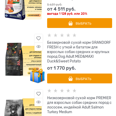
5 639
 руб.
от
4 511
 руб.
выгода
1 128 руб.
или
20%
ВЫБРАТЬ
Беззерновой сухой корм GRANDORF
FRESH с уткой и бататом для
взрослых собак средних и крупных
пород Dog Adult MED&MAXI
Duck&Sweet Potato
от
1 770
 руб.
ВЫБРАТЬ
Низкозерновой сухой корм PREMIER
для взрослых собак средних пород с
лососем, индейкой Adult Salmon
Turkey Medium