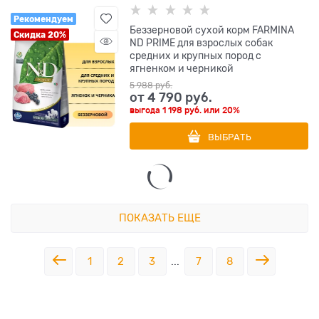
Рекомендуем
Беззерновой cухой корм FARMINA
Скидка 20%
ND PRIME для взрослых собак
средних и крупных пород с
ягненком и черникой
5 988
 руб.
от
4 790
 руб.
выгода
1 198 руб.
или
20%
ВЫБРАТЬ
ПОКАЗАТЬ ЕЩЕ
1
2
3
...
7
8