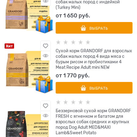
собак малых пород с индейкой
(Turkey Mini)
от
1 650
 руб.
ВЫБРАТЬ
Хит
Сухой корм GRANDORF для взрослых
собак малых пород 4 вида мяса с
бурым рисом и пробиотиками 4
Meat Recipe Adult mini NEW
от
1 770
 руб.
ВЫБРАТЬ
Беззерновой сухой корм GRANDORF
FRESH с ягненком и бататом для
взрослых собак средних и крупных
пород Dog Adult MED&MAXI
Lamb&Sweet Potato