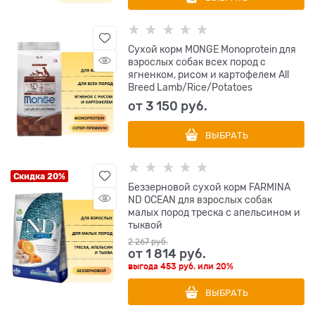
Сухой корм MONGE Monoprotein для
взрослых собак всех пород с
ягненком, рисом и картофелем All
Breed Lamb/Rice/Potatoes
от
3 150
 руб.
ВЫБРАТЬ
Скидка 20%
Беззерновой cухой корм FARMINA
ND OCEAN для взрослых собак
малых пород треска с апельсином и
тыквой
2 267
 руб.
от
1 814
 руб.
выгода
453 руб.
или
20%
ВЫБРАТЬ