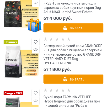
FRESH с ягненком и бататом для
взрослых собак крупных пород Dog
Adult MAXI Lamb&Sweet Potato
от
4 000
 руб.
ВЫБРАТЬ
Новинка
Беззерновой сухой корм GRANDORF
VET для собак с пищевой аллергией
или непереносимостью GRANDORF
VETERINARY DIET Dog
HYPOALLERGENIC
от
1 800
 руб.
ВЫБРАТЬ
Скидка 20%
Сухой корм FARMINA VET LIFE
Hypoallergenic для собак диета при
пищевой аллергии "Рыба с