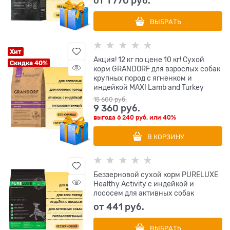
от
1 770
 руб.
ВЫБРАТЬ
Хит
Акция! 12 кг по цене 10 кг! Сухой
Скидка 40%
корм GRANDORF для взрослых собак
крупных пород с ягненком и
индейкой MAXI Lamb and Turkey
15 600
 руб.
9 360
 руб.
выгода
6 240 руб.
или
40%
В КОРЗИНУ
Беззерновой сухой корм PURELUXE
Healthy Activity с индейкой и
лососем для активных собак
от
441
 руб.
ВЫБРАТЬ