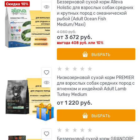
Беззерновой сухой корм Alleva
Скидка 10%
Holistic для взрослых собак средних
и крупных пород с океанической
рыбой (Adult Ocean Fish
Medium/Maxi)
4 080
 руб.
от
3 672
 руб.
выгода
408 руб.
или
10%
ВЫБРАТЬ
Низкозерновой сухой корм PREMIER
для взрослых собак средних пород с
ягненком и индейкой Adult Lamb
Turkey Medium
от
1 220
 руб.
ВЫБРАТЬ
Беззерновой сухой корм GRANDORF