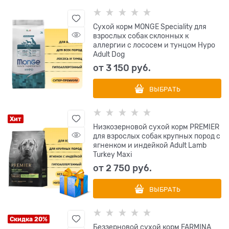
Сухой корм MONGE Speciality для
взрослых собак склонных к
аллергии с лососем и тунцом Hypo
Adult Dog
от
3 150
 руб.
ВЫБРАТЬ
Хит
Низкозерновой сухой корм PREMIER
для взрослых собак крупных пород с
ягненком и индейкой Adult Lamb
Turkey Maxi
от
2 750
 руб.
ВЫБРАТЬ
Скидка 20%
Беззерновой cухой корм FARMINA