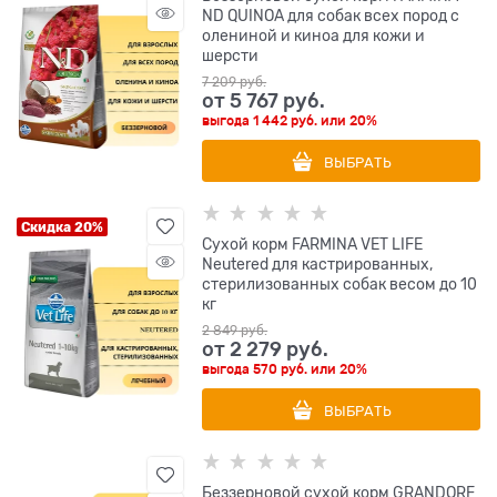
ND QUINOA для собак всех пород с
олениной и киноа для кожи и
шерсти
7 209
 руб.
от
5 767
 руб.
выгода
1 442 руб.
или
20%
ВЫБРАТЬ
Скидка 20%
Сухой корм FARMINA VET LIFE
Neutered для кастрированных,
стерилизованных собак весом до 10
кг
2 849
 руб.
от
2 279
 руб.
выгода
570 руб.
или
20%
ВЫБРАТЬ
Беззерновой сухой корм GRANDORF