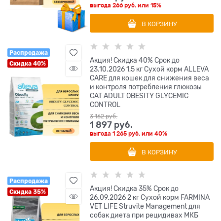
выгода
266 руб.
или
15%
В КОРЗИНУ
Распродажа
Акция! Скидка 40% Срок до
Скидка 40%
23.10.2026 1,5 кг Сухой корм ALLEVA
CARE для кошек для снижения веса
и контроля потребления глюкозы
CAT ADULT OBESITY GLYCEMIC
CONTROL
3 162
 руб.
1 897
 руб.
выгода
1 265 руб.
или
40%
В КОРЗИНУ
Распродажа
Акция! Скидка 35% Срок до
Скидка 35%
26.09.2026 2 кг Сухой корм FARMINA
VET LIFE Struvite Management для
собак диета при рецидивах МКБ