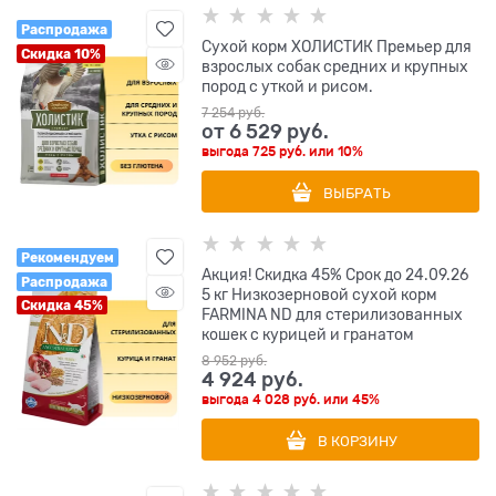
Распродажа
Сухой корм ХОЛИСТИК Премьер для
Скидка 10%
взрослых собак средних и крупных
пород с уткой и рисом.
7 254
 руб.
от
6 529
 руб.
выгода
725 руб.
или
10%
ВЫБРАТЬ
Рекомендуем
Акция! Скидка 45% Срок до 24.09.26
Распродажа
5 кг Низкозерновой cухой корм
Скидка 45%
FARMINA ND для стерилизованных
кошек с курицей и гранатом
8 952
 руб.
4 924
 руб.
выгода
4 028 руб.
или
45%
В КОРЗИНУ