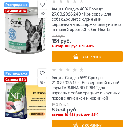
Распродажа
Акция! Скидка 40% Срок до
Скидка 40%
29.08.2026 240 г Консервы для
собак ZooDiet с куриными
сердечками поддержка иммунитета
Immune Support Chicken Hearts
251
 руб.
151
 руб.
выгода
100 руб.
или
40%
В КОРЗИНУ
Распродажа
Акция! Скидка 55% Срок до
Скидка 55%
21.09.2026 12 кг Беззерновой cухой
корм FARMINA ND PRIME для
взрослых собак средних и крупных
пород с ягненком и черникой
19 010
 руб.
8 554
 руб.
выгода
10 456 руб.
или
55%
В КОРЗИНУ