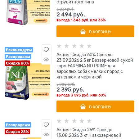
струвитного типа
3 837
 руб.
2 494
 руб.
выгода
1 343 руб.
или
35%
В КОРЗИНУ
Рекомендуем
Акция! Скидка 60% Срок до
Распродажа
23.09.2026 2,5 кг Беззерновой cухой
Скидка 60%
корм FARMINA ND PRIME для
взрослых собак мелких пород с
ягненком и черникой
5 988
 руб.
2 395
 руб.
выгода
3 593 руб.
или
60%
В КОРЗИНУ
Распродажа
Акция! Скидка 25% Срок до
Скидка 25%
13.08.2026 3 кг Низкозерновой