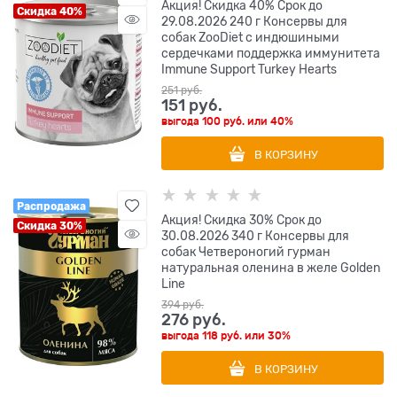
Акция! Скидка 40% Срок до
Скидка 40%
29.08.2026 240 г Консервы для
собак ZooDiet с индюшиными
сердечками поддержка иммунитета
Immune Support Turkey Hearts
251
 руб.
151
 руб.
выгода
100 руб.
или
40%
В КОРЗИНУ
Распродажа
Акция! Скидка 30% Срок до
Скидка 30%
30.08.2026 340 г Консервы для
собак Четвероногий гурман
натуральная оленина в желе Golden
Line
394
 руб.
276
 руб.
выгода
118 руб.
или
30%
В КОРЗИНУ