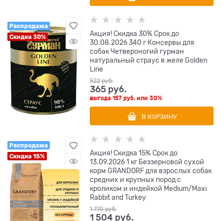
Распродажа
Акция! Скидка 30% Срок до
Скидка 30%
30.08.2026 340 г Консервы для
собак Четвероногий гурман
натуральный страус в желе Golden
Line
522
 руб.
365
 руб.
выгода
157 руб.
или
30%
В КОРЗИНУ
Распродажа
Акция! Скидка 15% Срок до
Скидка 15%
13.09.2026 1 кг Беззерновой cухой
корм GRANDORF для взрослых собак
средних и крупных пород с
кроликом и индейкой Medium/Maxi
Rabbit and Turkey
1 770
 руб.
1 504
 руб.