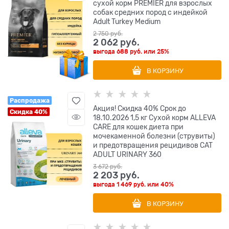
сухой корм PREMIER для взрослых
собак средних пород с индейкой
Adult Turkey Medium
2 750
 руб.
2 062
 руб.
выгода
688 руб.
или
25%
В КОРЗИНУ
Распродажа
Акция! Скидка 40% Срок до
Скидка 40%
18.10.2026 1,5 кг Сухой корм ALLEVA
CARE для кошек диета при
мочекаменной болезни (струвиты)
и предотвращения рецидивов CAT
ADULT URINARY 360
3 672
 руб.
2 203
 руб.
выгода
1 469 руб.
или
40%
В КОРЗИНУ