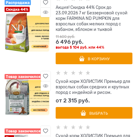
Распродажа
Акция! Скидка 44% Срок до
Скидка 44%
23.09.2026 7 кг Беззерновой cухой
корм FARMINA ND PUMPKIN для
взрослых собак мелких пород с
кабаном, яблоком и тыквой
11 600
 руб.
6 496
 руб.
выгода
5 104 руб.
или
44%
В КОРЗИНУ
Товар закончился
Сухой корм ХОЛИСТИК Премьер для
взрослых собак средних и крупных
пород с индейкой и рисом.
от
2 315
 руб.
ВЫБРАТЬ
Товар закончился
Сухой корм ХОЛИСТИК Премьер для