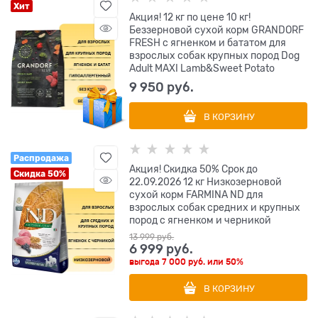
Хит
Акция! 12 кг по цене 10 кг!
Беззерновой сухой корм GRANDORF
FRESH с ягненком и бататом для
взрослых собак крупных пород Dog
Adult MAXI Lamb&Sweet Potato
9 950
 руб.
В КОРЗИНУ
Распродажа
Акция! Скидка 50% Срок до
Скидка 50%
22.09.2026 12 кг Низкозерновой
cухой корм FARMINA ND для
взрослых собак средних и крупных
пород с ягненком и черникой
13 999
 руб.
6 999
 руб.
выгода
7 000 руб.
или
50%
В КОРЗИНУ