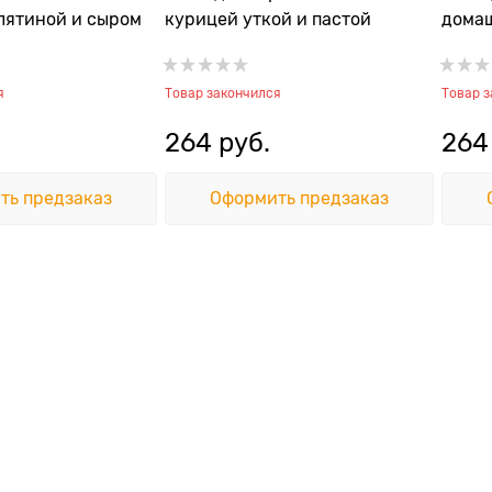
лятиной и сыром
курицей уткой и пастой
домаш
сливо
я
Товар закончился
Товар 
264
 руб.
264
ть предзаказ
Оформить предзаказ