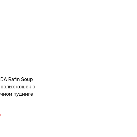
DA Rafin Soup
рослых кошек с
ичном пудинге
я