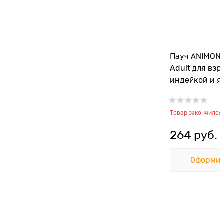
Пауч ANIMON
Adult для вз
индейкой и 
йогуртово-с
Товар закончилс
264
 руб.
Оформи