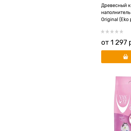
Древесный 
наполнитель 
Original (Eko 
от
1 297
 