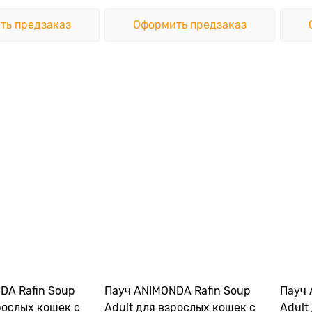
ть предзаказ
Оформить предзаказ
DA Rafin Soup
Пауч ANIMONDA Rafin Soup
Пауч 
рослых кошек с
Adult для взрослых кошек с
Adult