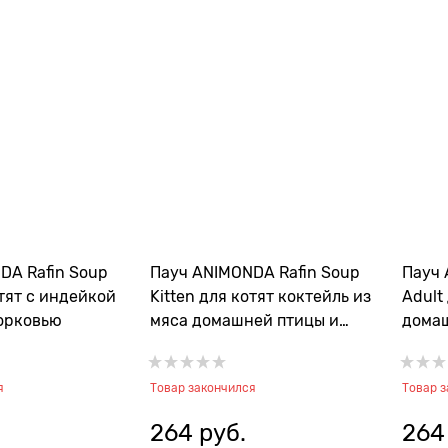
DA Rafin Soup
Пауч ANIMONDA Rafin Soup
Пауч 
отят с индейкой
Kitten для котят коктейль из
Adult
орковью
мяса домашней птицы и
дома
креветок
и вет
я
Товар закончился
Товар 
264
 руб.
264