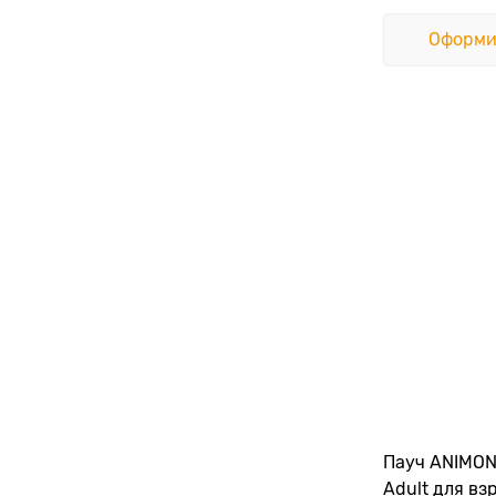
Оформи
Пауч ANIMON
Adult для вз