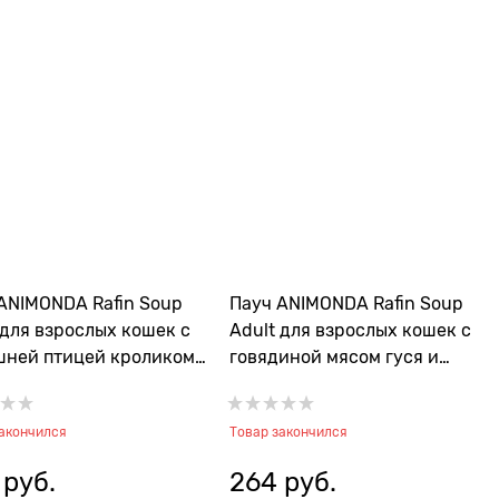
ANIMONDA Rafin Soup
Пауч ANIMONDA Rafin Soup
 для взрослых кошек с
Adult для взрослых кошек с
шней птицей кроликом
говядиной мясом гуся и
чиной
яблоком
закончился
Товар закончился
 руб.
264
 руб.