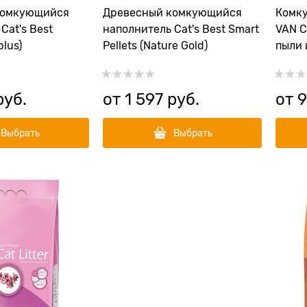
комкующийся
Древесный комкующийся
Комк
Cat's Best
наполнитель Cat's Best Smart
VAN C
plus)
Pellets (Nature Gold)
пыли 
руб.
от
1 597
 руб.
от
9
Выбрать
Выбрать