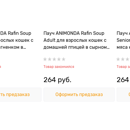
DA Rafin Soup
Пауч ANIMONDA Rafin Soup
Пауч 
рослых кошек с
Adult для взрослых кошек с
Senio
ягненком в
домашней птицей в сырном
мяса 
ливочном соусе
соусе
сыро
я
Товар закончился
Товар 
264
 руб.
264
ть предзаказ
Оформить предзаказ