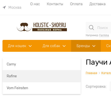
О нас
Контакты
Оплата
Доставка
Москва
Например:
Farmina
Для кошек
Для собак
Бренды
Ск
Паучи 
Carny
Главная
Катал
Rafine
Сортировка:
Vom Feinsten