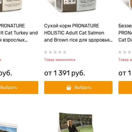
 PRONATURE
Сухой корм PRONATURE
Беззе
lt Cat Turkey and
HOLISTIC Adult Cat Salmon
PRONA
я взрослых
and Brown rice для здоровья
Cat D
их в
кожи и шерсти взрослых
взрос
ндейка с
кошек "Атлантический
апел
я
Товар закончился
Товар 
лосось и коричневый рисом"
руб.
от
1 391
 руб.
от
1
Выбрать
Выбрать