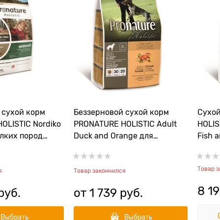
 сухой корм
Беззерновой сухой корм
Сухо
OLISTIC Nordiko
PRONATURE HOLISTIC Adult
HOLIS
елких пород
Duck and Orange для
Fish a
иета с индейкой
взрослых собак всех пород с
пожил
"
уткой и апельсинами
собак
Товар 
океан
я
Товар закончился
диким
8 19
руб.
от
1 739
 руб.
Выбрать
Выбрать