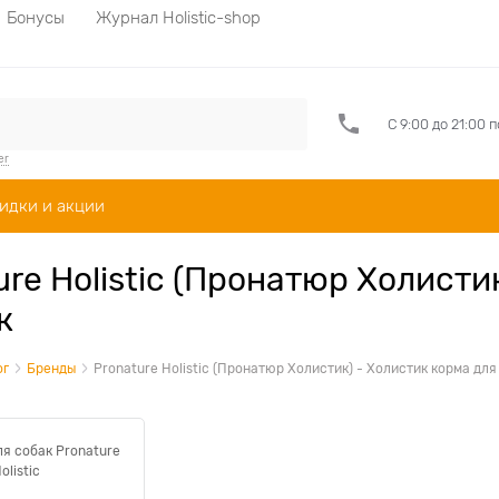
Бонусы
Журнал Holistic-shop
С 9:00 до 21:00 
er
идки и акции
ure Holistic (Пронатюр Холисти
к
ог
Бренды
Pronature Holistic (Пронатюр Холистик) - Холистик корма для
ля собак Pronature
olistic