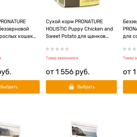
 PRONATURE
Сухой корм PRONATURE
Беззе
 беззерновой
HOLISTIC Puppy Chicken and
PRONA
зрослых кошек
Sweet Potato для щенков
для с
ухня с сельдью
всех пород с курицей и
"Азиа
евицей"
сладким картофелем
сигом
я
Товар закончился
Товар 
руб.
от
1 556
 руб.
от
1
Выбрать
Выбрать