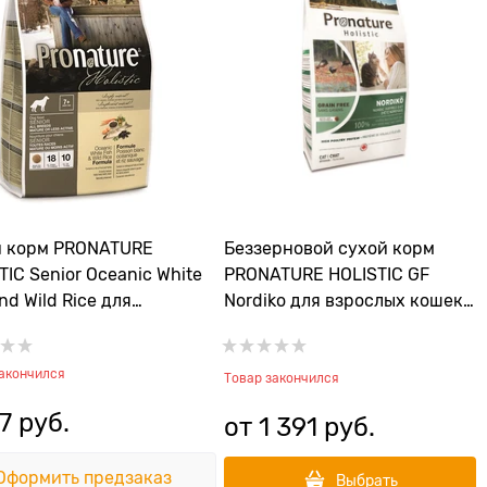
й корм PRONATURE
Беззерновой сухой корм
TIC Senior Oceanic White
PRONATURE HOLISTIC GF
nd Wild Rice для
Nordiko для взрослых кошек
ых или малоактивных
"Северная диета с индейкой
 всех пород с
и чечевицей"
закончился
ической белой рыбой и
Товар закончился
 канадским рисом
7
 руб.
от
1 391
 руб.
Оформить предзаказ
Выбрать