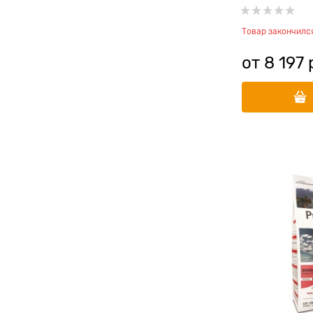
и клюквой
Товар закончилс
от
8 197
 