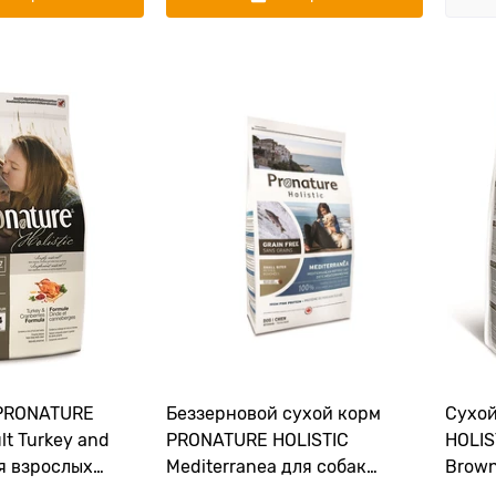
 PRONATURE
Беззерновой сухой корм
Сухо
lt Turkey and
PRONATURE HOLISTIC
HOLIS
я взрослых
Mediterranea для собак
Brown
пород с индейкой
мелких пород
собак