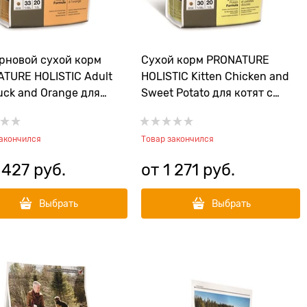
рновой сухой корм
Сухой корм PRONATURE
TURE HOLISTIC Adult
HOLISTIC Kitten Chicken and
uck and Orange для
Sweet Potato для котят с
лых кошек с уткой и
курицей и сладким
ьсинами
картофелем
закончился
Товар закончился
 427
 руб.
от
1 271
 руб.
Выбрать
Выбрать