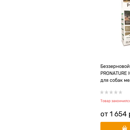
Беззерновой
PRONATURE H
для собак м
"Северная д
и чечевицей
Товар закончилс
от
1 654
 