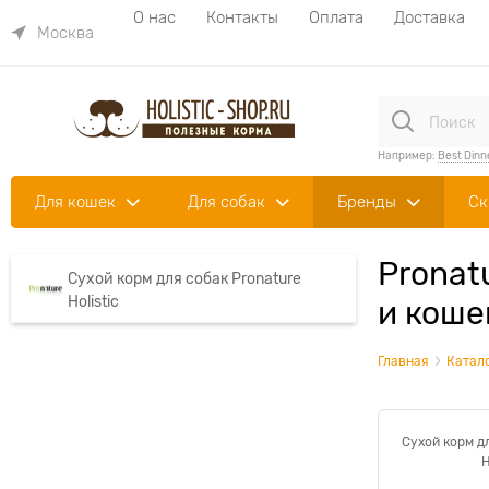
О нас
Контакты
Оплата
Доставка
Москва
Например:
Best Dinn
Для кошек
Для собак
Бренды
Ск
Pronat
Сухой корм для собак Pronature
Holistic
и коше
Главная
Катал
Сухой корм д
H