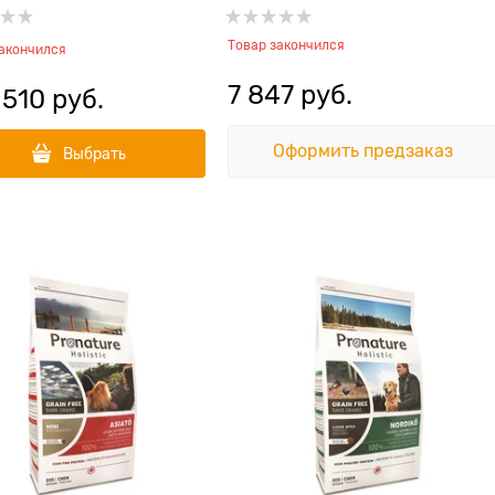
тический лосось с
рыбой и диким канадским
Товар закончился
чневым рисом
рисом
закончился
7 847
 руб.
 510
 руб.
Оформить предзаказ
Выбрать