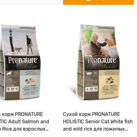
й корм PRONATURE
Сухой корм PRONATURE
TIC Adult Salmon and
HOLISTIC Senior Cat White fish
 Rice для взрослых
and wild rice для пожилых
 всех пород
кошек с океанической белой