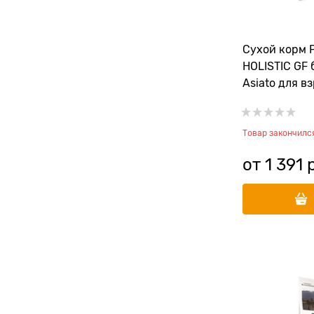
Сухой корм
HOLISTIC GF
Asiato для в
"Азиатская к
сигом и чеч
Товар закончилс
от
1 391
 