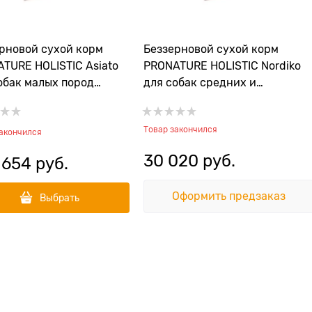
рновой сухой корм
Беззерновой сухой корм
TURE HOLISTIC Asiato
PRONATURE HOLISTIC Nordiko
обак малых пород
для собак средних и
тская кухня с сельдью
крупных пород "Северная
 и чечевицей"
диета с индейкой и
Товар закончился
чечевицей"
закончился
30 020
 руб.
 654
 руб.
Оформить предзаказ
Выбрать