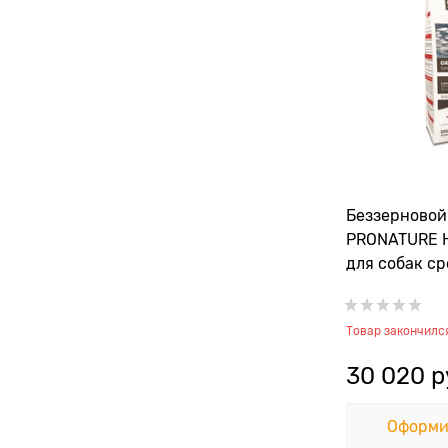
Беззерновой
PRONATURE H
для собак с
крупных пор
кухня с сель
Товар закончилс
чечевицей"
30 020
 р
Оформи