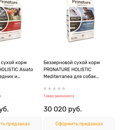
 сухой корм
Беззерновой сухой корм
OLISTIC Asiato
PRONATURE HOLISTIC
редних и
Mediterranea для собак
од "Азиатская
средних и крупных пород
дью сигом и
"Средиземноморское меню с
я
Товар закончился
сельдью лососем и
чечевицей"
уб.
30 020
 руб.
ть предзаказ
Оформить предзаказ