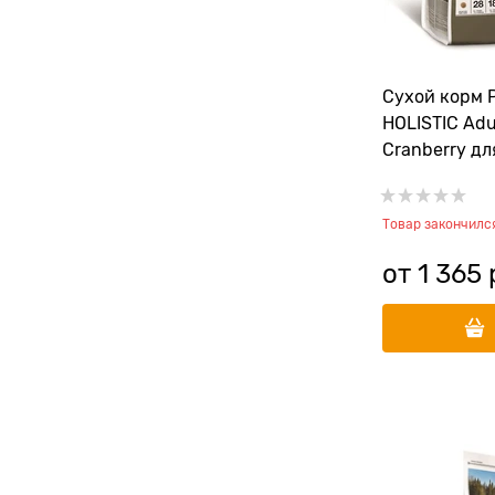
Сухой корм
HOLISTIC Adu
Cranberry дл
кошек живущ
помещении и
Товар закончилс
клюквой
от
1 365
 