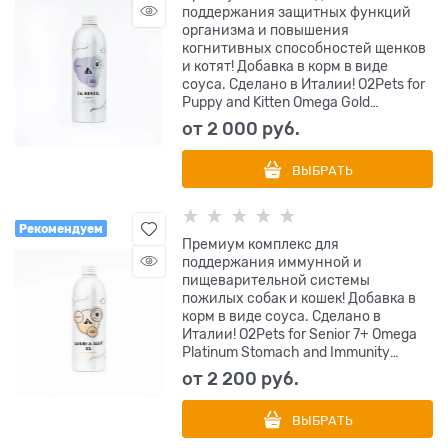
поддержания защитных функций
организма и повышения
когнитивных способностей щенков
и котят! Добавка в корм в виде
соуса. Сделано в Италии! О2Pets for
Puppy and Kitten Omega Gold
Protection System Cognitive Abilities
от
2 000
 руб.
ВЫБРАТЬ
Рекомендуем
Премиум комплекс для
поддержания иммунной и
пищеварительной системы
пожилых собак и кошек! Добавка в
корм в виде соуса. Сделано в
Италии! O2Pets for Senior 7+ Omega
Platinum Stomach and Immunity
Support
от
2 200
 руб.
ВЫБРАТЬ