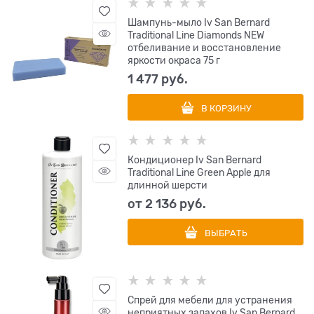
Шампунь-мыло Iv San Bernard
Traditional Line Diamonds NEW
отбеливание и восстановление
яркости окраса 75 г
1 477
 руб.
В КОРЗИНУ
Кондиционер Iv San Bernard
Traditional Line Green Apple для
длинной шерсти
от
2 136
 руб.
ВЫБРАТЬ
Спрей для мебели для устранения
неприятных запахов Iv San Bernard