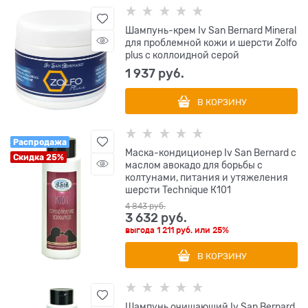
Шампунь-крем Iv San Bernard Mineral
для проблемной кожи и шерсти Zolfo
plus с коллоидной серой
1 937
 руб.
В КОРЗИНУ
Распродажа
Маска-кондиционер Iv San Bernard с
Скидка 25%
маслом авокадо для борьбы с
колтунами, питания и утяжеления
шерсти Technique К101
4 843
 руб.
3 632
 руб.
выгода
1 211 руб.
или
25%
В КОРЗИНУ
Шампунь очищающий Iv San Bernard