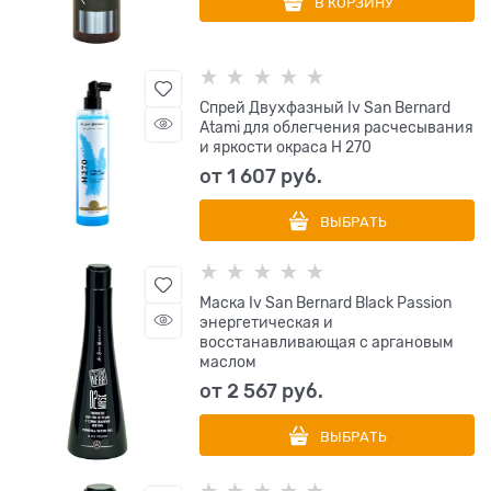
В КОРЗИНУ
Спрей Двухфазный Iv San Bernard
Atami для облегчения расчесывания
и яркости окраса Н 270
от
1 607
 руб.
ВЫБРАТЬ
Маска Iv San Bernard Black Passion
энергетическая и
восстанавливающая с аргановым
маслом
от
2 567
 руб.
ВЫБРАТЬ