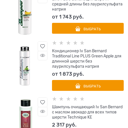
средней длины без лаурилсульфата
натрия
от
1 743
 руб.
ВЫБРАТЬ
Кондиционер Iv San Bernard
Traditional Line PLUS Green Apple для
длинной шерсти без
лаурилсульфата натрия
от
1 873
 руб.
ВЫБРАТЬ
Шампунь очищающий Iv San Bernard
с маслом авокадо для всех типов
шерсти Technique KE
2 317
 руб.