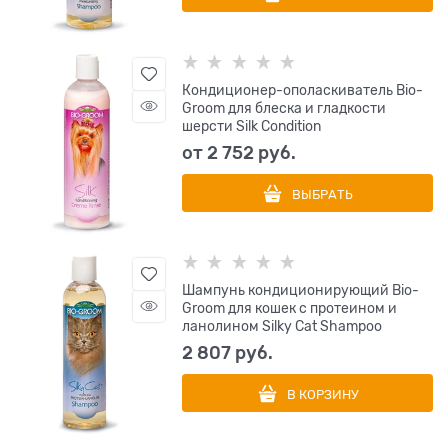
Кондиционер-ополаскиватель Bio-
Groom для блеска и гладкости
шерсти Silk Condition
от
2 752
 руб.
ВЫБРАТЬ
Шампунь кондиционирующий Bio-
Groom для кошек с протеином и
ланолином Silky Cat Shampoo
2 807
 руб.
В КОРЗИНУ