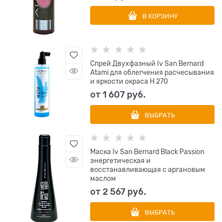
В КОРЗИНУ
Спрей Двухфазный Iv San Bernard
Atami для облегчения расчесывания
и яркости окраса Н 270
от
1 607
 руб.
ВЫБРАТЬ
Маска Iv San Bernard Black Passion
энергетическая и
восстанавливающая с аргановым
маслом
от
2 567
 руб.
ВЫБРАТЬ