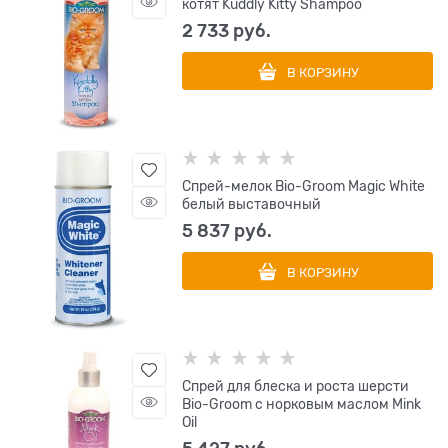
котят Kuddly Kitty Shampoo
2 733
 руб.
В КОРЗИНУ
Спрей-мелок Bio-Groom Magic White
белый выставочный
5 837
 руб.
В КОРЗИНУ
Cпрей для блеска и роста шерсти
Bio-Groom с норковым маслом Mink
Oil