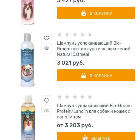
5 427
 руб.
В КОРЗИНУ
Шампунь успокаивающий Bio-
Groom против зуда и раздражений
Natural Oatmeal
3 021
 руб.
В КОРЗИНУ
Шампунь увлажняющий Bio-Groom
Protein/Lanolin для собак и кошек с
ланолином
от
3 203
 руб.
ВЫБРАТЬ