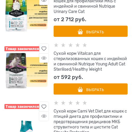
кошек для профилактики МКБ с
индейкой и свининой Nutrique
Urinary Care Cat
от
2 712
 руб.
ВЫБРАТЬ
Товар закончился
Сухой корм Vitalcan для
стерилизованных кошек с индейкой
и свининой Nutrique Young Adult Cat
Sterilised/Healthy Weight
от
592
 руб.
ВЫБРАТЬ
Товар закончился
Сухой корм Carni Vet Diet для кошек с
птицей диета для профилактики и
предотвращения редицивов МКБ
струвитного типа и цистите Cat