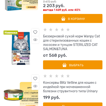
3 672
 руб.
2 203
 руб.
выгода
1 469 руб.
или
40%
В КОРЗИНУ
Новинка
Беззерновой сухой корм Wanpy Cat
для стерилизованных кошек с
лососем и тунцом STERILIZED CAT
SALMON&TUNA
от
568
 руб.
ВЫБРАТЬ
Консервы Blitz Vetline для кошек с
индейкой при мочекаменной
болезни струвитного типа Urinary
199
 руб.