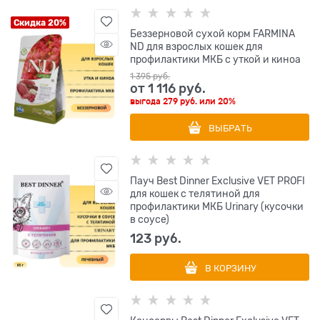
Скидка 20%
Беззерновой cухой корм FARMINA
ND для взрослых кошек для
профилактики МКБ с уткой и киноа
1 395
 руб.
от
1 116
 руб.
выгода
279 руб.
или
20%
ВЫБРАТЬ
Пауч Best Dinner Exclusive VET PROFI
для кошек с телятиной для
профилактики МКБ Urinary (кусочки
в соусе)
123
 руб.
В КОРЗИНУ