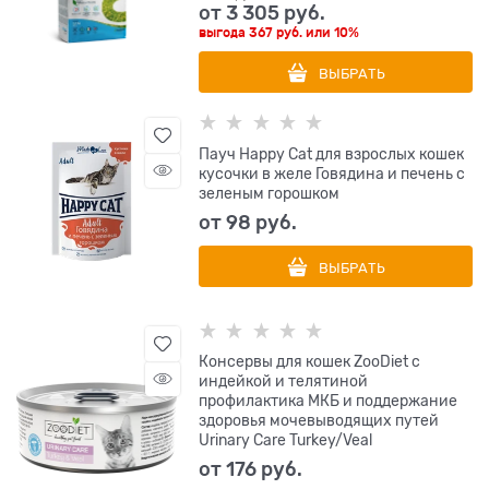
от
3 305
 руб.
выгода
367 руб.
или
10%
ВЫБРАТЬ
Пауч Happy Cat для взрослых кошек
кусочки в желе Говядина и печень с
зеленым горошком
от
98
 руб.
ВЫБРАТЬ
Консервы для кошек ZooDiet с
индейкой и телятиной
профилактика МКБ и поддержание
здоровья мочевыводящих путей
Urinary Care Turkey/Veal
от
176
 руб.