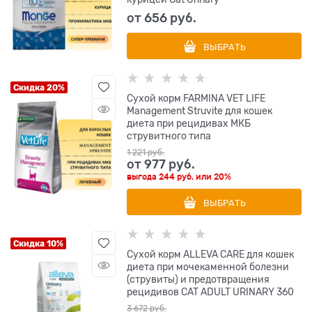
от
656
 руб.
ВЫБРАТЬ
Скидка 20%
Сухой корм FARMINA VET LIFE
Management Struvite для кошек
диета при рецидивах МКБ
струвитного типа
1 221
 руб.
от
977
 руб.
выгода
244 руб.
или
20%
ВЫБРАТЬ
Скидка 10%
Сухой корм ALLEVA CARE для кошек
диета при мочекаменной болезни
(струвиты) и предотвращения
рецидивов CAT ADULT URINARY 360
3 672
 руб.