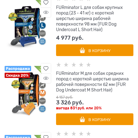
FURminator L для собак крупных
пород (23 - 41 кг) с короткой
шерстью ширина рабочей
поверхности 98 мм (FUR Dog
Undercoat L Short Hair)
4 977
 руб.
В КОРЗИНУ
Распродажа
FURminator M для собак средних
Скидка 20%
пород с короткой шерстью ширина
рабочей поверхности 62 мм (FUR
Dog Undercoat M Short Hair)
4 157
 руб.
3 326
 руб.
выгода
831 руб.
или
20%
В КОРЗИНУ
Распродажа