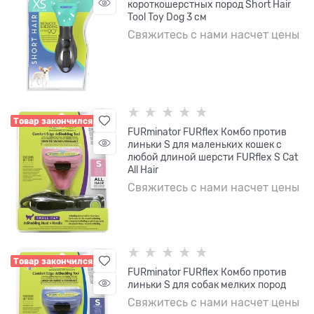
короткошерстных пород Short Hair
Tool Toy Dog 3 см
Свяжитесь с нами насчет цены
Товар закончился
FURminator FURflex Комбо против
линьки S для маленьких кошек с
любой длиной шерсти FURflex S Cat
All Hair
Свяжитесь с нами насчет цены
Товар закончился
FURminator FURflex Комбо против
линьки S для собак мелких пород
Свяжитесь с нами насчет цены