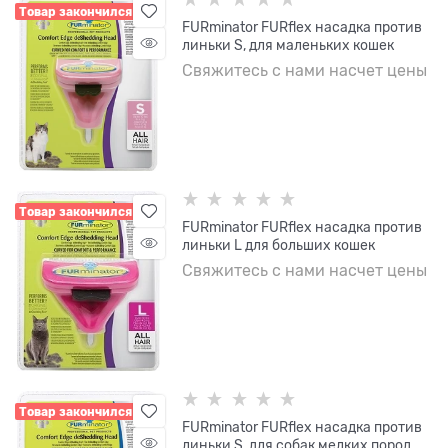
Товар закончился
FURminator FURflex насадка против
линьки S, для маленьких кошек
Свяжитесь с нами насчет цены
Товар закончился
FURminator FURflex насадка против
линьки L для больших кошек
Свяжитесь с нами насчет цены
Товар закончился
FURminator FURflex насадка против
линьки S, для собак мелких пород