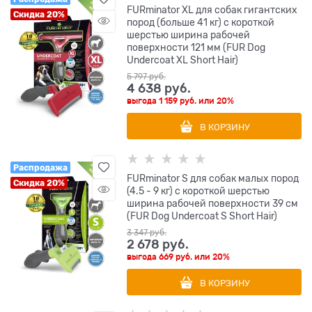
FURminator XL для собак гигантских
Скидка 20%
пород (больше 41 кг) с короткой
шерстью ширина рабочей
поверхности 121 мм (FUR Dog
Undercoat XL Short Hair)
5 797
 руб.
4 638
 руб.
выгода
1 159 руб.
или
20%
В КОРЗИНУ
Распродажа
FURminator S для собак малых пород
Скидка 20%
(4.5 - 9 кг) с короткой шерстью
ширина рабочей поверхности 39 см
(FUR Dog Undercoat S Short Hair)
3 347
 руб.
2 678
 руб.
выгода
669 руб.
или
20%
В КОРЗИНУ