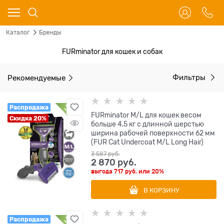
Каталог
Бренды
FURminator для кошек и собак
Рекомендуемые
Фильтры
Распродажа
FURminator M/L для кошек весом
Скидка 20%
больше 4,5 кг с длинной шерстью
ширина рабочей поверхности 62 мм
(FUR Cat Undercoat M/L Long Hair)
3 587
 руб.
2 870
 руб.
выгода
717 руб.
или
20%
В КОРЗИНУ
Распродажа