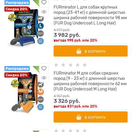
Распродажа
FURminator L для собак крупных
Скидка 20%
пород (23-41 кг) с длинной шерстью
ширина рабочей поверхности 98 мм
(FUR Dog Undercoat L Long Hair)
4 977
 руб.
3 982
 руб.
выгода
995 руб.
или
20%
В КОРЗИНУ
Распродажа
FURminator M для собак средних
Скидка 20%
пород (9 - 23 кг) с длинной шерстью
ширина рабочей поверхности 62 мм
(FUR Dog Undercoat M Long Hair)
4 157
 руб.
3 326
 руб.
выгода
831 руб.
или
20%
В КОРЗИНУ