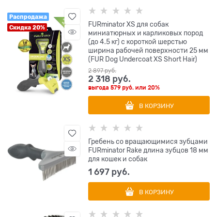
Распродажа
FURminator XS для собак
Скидка 20%
миниатюрных и карликовых пород
(до 4.5 кг) с короткой шерстью
ширина рабочей поверхности 25 мм
(FUR Dog Undercoat XS Short Hair)
2 897
 руб.
2 318
 руб.
выгода
579 руб.
или
20%
В КОРЗИНУ
Гребень со вращающимися зубцами
FURminator Rake длина зубцов 18 мм
для кошек и собак
1 697
 руб.
В КОРЗИНУ