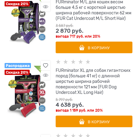
FURminator M/L для кошек весом
Скидка 20%
больше 4,5 кг с короткой шерстью
ширина рабочей поверхности 62 мм
(FUR Cat Undercoat M/L Short Hair)
3 587
 руб.
2 870
 руб.
выгода
717 руб.
или
20%
В КОРЗИНУ
Распродажа
FURminator XL для собак гигантских
Скидка 20%
пород (больше 41 кг) с длинной
шерстью ширина рабочей
поверхности 121 мм (FUR Dog
Undercoat XL Long Hair)
5 797
 руб.
4 638
 руб.
выгода
1 159 руб.
или
20%
В КОРЗИНУ