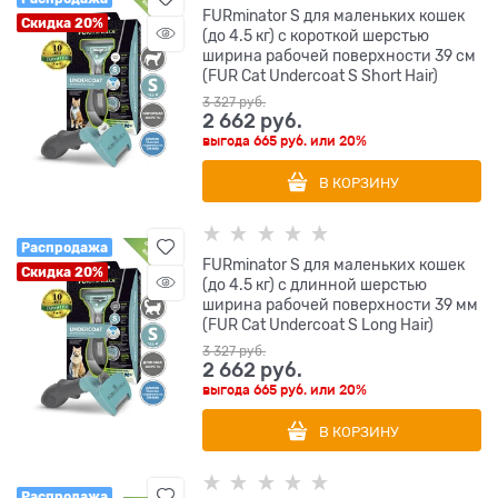
FURminator S для маленьких кошек
Скидка 20%
(до 4.5 кг) с короткой шерстью
ширина рабочей поверхности 39 см
(FUR Cat Undercoat S Short Hair)
3 327
 руб.
2 662
 руб.
выгода
665 руб.
или
20%
В КОРЗИНУ
Распродажа
FURminator S для маленьких кошек
Скидка 20%
(до 4.5 кг) с длинной шерстью
ширина рабочей поверхности 39 мм
(FUR Cat Undercoat S Long Hair)
3 327
 руб.
2 662
 руб.
выгода
665 руб.
или
20%
В КОРЗИНУ
Распродажа