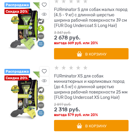
Распродажа
FURminator S для собак малых пород
Скидка 20%
(4.5 - 9 кг) с длинной шерстью
ширина рабочей поверхности 39 см
(FUR Dog Undercoat S Long Hair)
3 347
 руб.
2 678
 руб.
выгода
669 руб.
или
20%
В КОРЗИНУ
Распродажа
FURminator XS для собак
Скидка 20%
миниатюрных и карликовых пород
(до 4.5 кг) с длинной шерстью
ширина рабочей поверхности 25 мм
(FUR Dog Undercoat XS Long Hair)
2 897
 руб.
2 318
 руб.
выгода
579 руб.
или
20%
В КОРЗИНУ