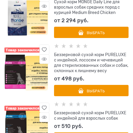
Сухой корм MONGE Daily Line для
взрослых собак средних пород с
курицей Medium Breed Chicken
от
2 294
 руб.
ВЫБРАТЬ
Товар закончился
Беззерновой сухой корм PURELUXE
с индейкой, лососем и чечевицей
для стерилизованных собак и собак,
склонных к лишнему весу
от
498
 руб.
ВЫБРАТЬ
Товар закончился
Беззерновой сухой корм PURELUXE
с индейкой для взрослых собак
от
510
 руб.