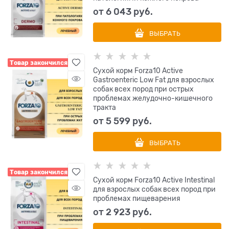
от
6 043
 руб.
ВЫБРАТЬ
Товар закончился
Сухой корм Forza10 Active
Gastroenteric Low Fat для взрослых
собак всех пород при острых
проблемах желудочно-кишечного
тракта
от
5 599
 руб.
ВЫБРАТЬ
Товар закончился
Сухой корм Forza10 Active Intestinal
для взрослых собак всех пород при
проблемах пищеварения
от
2 923
 руб.