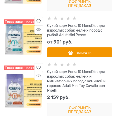
ОФОРМИТЬ
ПРЕДЗАКАЗ
Товар закончился
Сухой корм Forza10 MonoDiet для
взрослых собак мелких пород с
рыбой Adult Mini Pesce
от
901
 руб.
ВЫБРАТЬ
Товар закончился
Сухой корм Forza10 MonoDiet для
взрослых собак мелких и
миниатюрных пород с кониной и
горохом Adult Mini Toy Cavallo con
Piselli
2 159
 руб.
ОФОРМИТЬ
ПРЕДЗАКАЗ