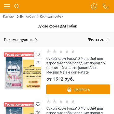
Каталог
Для собак
Корм для собак
Сухие корма для собак
Рекомендуемые
Фильтры
Товар закончился
Сухой корм Forza10 MonoDiet для
взрослых собак средних пород со
свининой и картофелем Adult
Medium Maiale con Patate
от
1 912
 руб.
ВЫБРАТЬ
Товар закончился
Сухой корм Forza10 MonoDiet для
взрослых собак средних пород с