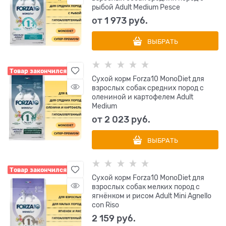
рыбой Adult Medium Pesce
от
1 973
 руб.
ВЫБРАТЬ
Товар закончился
Сухой корм Forza10 MonoDiet для
взрослых собак средних пород с
олениной и картофелем Adult
Medium
от
2 023
 руб.
ВЫБРАТЬ
Товар закончился
Сухой корм Forza10 MonoDiet для
взрослых собак мелких пород с
ягнёнком и рисом Adult Mini Agnello
con Riso
2 159
 руб.