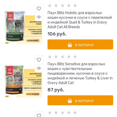
Пауч Blitz Holistic для взрослых
кошек кусочки в соусе с перепелкой
и индейкой Quail & Turkey in Gravy
Adult Cat All Breeds
106
 руб.
В КОРЗИНУ
Пауч Blitz Sensitive для взрослых
кошек с чувствительным
пищеварением, кусочки в соусе с
индейкой и печенью Turkey & Liver in
Gravy Adult Cat
87
 руб.
В КОРЗИНУ