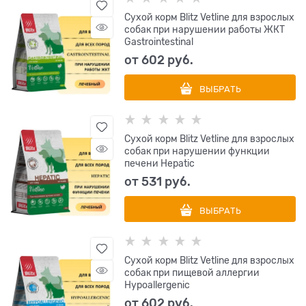
Сухой корм Blitz Vetline для взрослых
собак при нарушении работы ЖКТ
Gastrointestinal
от
602
 руб.
ВЫБРАТЬ
Сухой корм Blitz Vetline для взрослых
собак при нарушении функции
печени Hepatic
от
531
 руб.
ВЫБРАТЬ
Сухой корм Blitz Vetline для взрослых
собак при пищевой аллергии
Hypoallergenic
от
602
 руб.