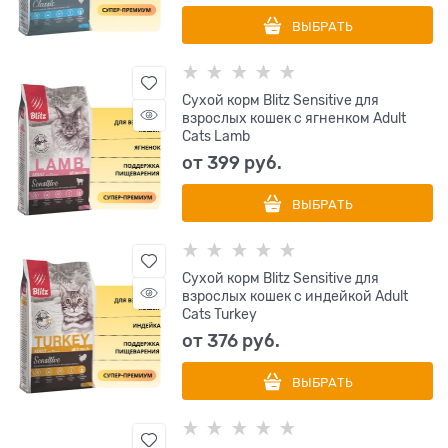
ВЫБРАТЬ
Сухой корм Blitz Sensitive для
взрослых кошек с ягненком Adult
Cats Lamb
от
399
 руб.
ВЫБРАТЬ
Сухой корм Blitz Sensitive для
взрослых кошек с индейкой Adult
Cats Turkey
от
376
 руб.
ВЫБРАТЬ