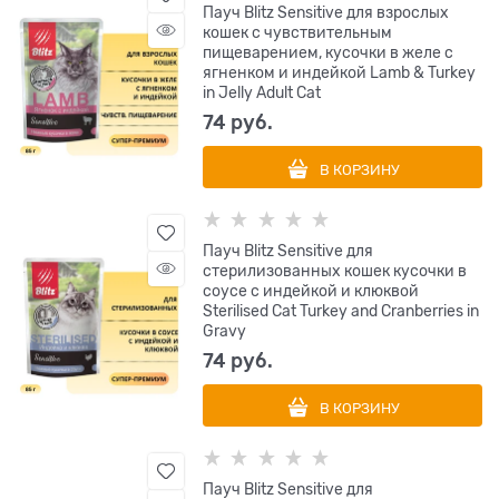
Пауч Blitz Sensitive для взрослых
кошек с чувствительным
пищеварением, кусочки в желе с
ягненком и индейкой Lamb & Turkey
in Jelly Adult Cat
74
 руб.
В КОРЗИНУ
Пауч Blitz Sensitive для
стерилизованных кошек кусочки в
соусе с индейкой и клюквой
Sterilised Cat Turkey and Cranberries in
Gravy
74
 руб.
В КОРЗИНУ
Пауч Blitz Sensitive для