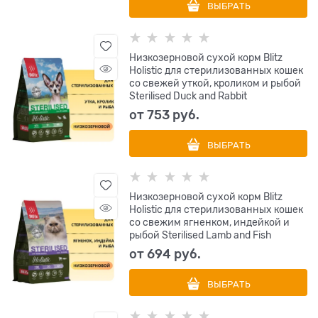
ВЫБРАТЬ
Низкозерновой сухой корм Blitz
Holistic для стерилизованных кошек
со свежей уткой, кроликом и рыбой
Sterilised Duck and Rabbit
от
753
 руб.
ВЫБРАТЬ
Низкозерновой сухой корм Blitz
Holistic для стерилизованных кошек
со свежим ягненком, индейкой и
рыбой Sterilised Lamb and Fish
от
694
 руб.
ВЫБРАТЬ