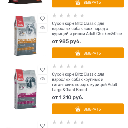
ВЫБРАТЬ
Сухой корм Blitz Classic для
взрослых собак всех пород с
курицей и рисом Adult Chicken&Rice
от
985
 руб.
ВЫБРАТЬ
Сухой корм Blitz Classic для
взрослых собак крупных и
гигантских пород с курицей Adult
Large&Giant Breed
от
1 210
 руб.
ВЫБРАТЬ