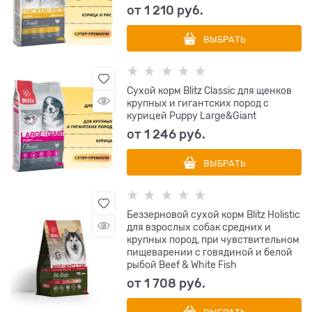
от
1 210
 руб.
ВЫБРАТЬ
Сухой корм Blitz Classic для щенков
крупных и гигантских пород с
курицей Puppy Large&Giant
от
1 246
 руб.
ВЫБРАТЬ
Беззерновой сухой корм Blitz Holistic
для взрослых собак средних и
крупных пород, при чувствительном
пищеварении с говядиной и белой
рыбой Beef & White Fish
от
1 708
 руб.