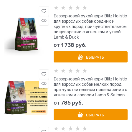
Беззерновой сухой корм Blitz Holistic
для взрослых собак средних и
крупных пород, при чувствительном
пищеварении с ягненком и уткой
Lamb & Duck
от
1 738
 руб.
ВЫБРАТЬ
Беззерновой сухой корм Blitz Holistic
для взрослых собак мелких пород,
при чувствительном пищеварении с
ягненком и лососем Lamb & Salmon
от
785
 руб.
ВЫБРАТЬ