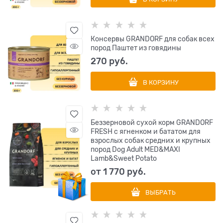
Консервы GRANDORF для собак всех
пород Паштет из говядины
270
 руб.
В КОРЗИНУ
Беззерновой сухой корм GRANDORF
FRESH с ягненком и бататом для
взрослых собак средних и крупных
пород Dog Adult MED&MAXI
Lamb&Sweet Potato
от
1 770
 руб.
ВЫБРАТЬ