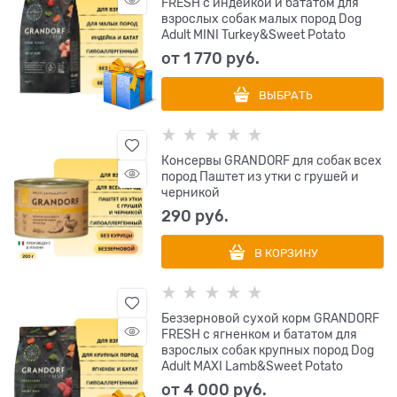
FRESH с индейкой и бататом для
взрослых собак малых пород Dog
Adult MINI Turkey&Sweet Potato
от
1 770
 руб.
ВЫБРАТЬ
Консервы GRANDORF для собак всех
пород Паштет из утки с грушей и
черникой
290
 руб.
В КОРЗИНУ
Беззерновой сухой корм GRANDORF
FRESH с ягненком и бататом для
взрослых собак крупных пород Dog
Adult MAXI Lamb&Sweet Potato
от
4 000
 руб.