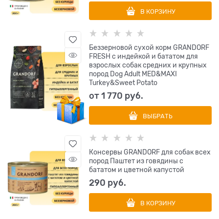
В КОРЗИНУ
Беззерновой сухой корм GRANDORF
FRESH с индейкой и бататом для
взрослых собак средних и крупных
пород Dog Adult MED&MAXI
Turkey&Sweet Potato
от
1 770
 руб.
ВЫБРАТЬ
Консервы GRANDORF для собак всех
пород Паштет из говядины с
бататом и цветной капустой
290
 руб.
В КОРЗИНУ