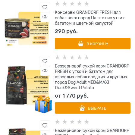
Консервы GRANDORF FRESH для
собак всех пород Паштет из утки с
бататом и цветной капустой
290
 руб.
В КОРЗИНУ
Беззерновой сухой корм GRANDORF
FRESH с уткой и бататом для
взрослых собак средних и крупных
пород Dog Adult MED&MAXI
Duck&Sweet Potato
от
1 770
 руб.
ВЫБРАТЬ
Беззерновой сухой корм GRANDORF