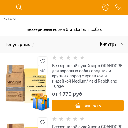
Каталог
Беззерновые корма Grandorf для собак
Популярные
Фильтры
Беззерновой cухой корм GRANDORF
для взрослых собак средних и
крупных пород с кроликом и
индейкой Medium/Maxi Rabbit and
Turkey
от
1 770
 руб.
ВЫБРАТЬ
Беззерновой cухой корм GRANDORF