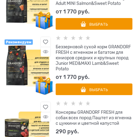
Adult MINI Salmon&Sweet Potato
от
1 770
 руб.
ВЫБРАТЬ
Рекомендуем
Беззерновой сухой корм GRANDORF
FRESH с ягненком и бататом для
юниоров средних и крупных пород
Junior MED&MAXI Lamb&Sweet
Potato
от
1 770
 руб.
ВЫБРАТЬ
Консервы GRANDORF FRESH для
собак всех пород Паштет из ягненка
с цуккини и цветной капустой
290
 руб.