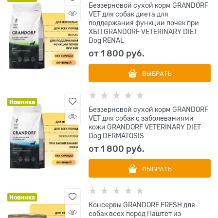
Беззерновой сухой корм GRANDORF
VET для собак диета для
поддержания функции почек при
ХБП GRANDORF VETERINARY DIET
Dog RENAL
от
1 800
 руб.
ВЫБРАТЬ
Новинка
Беззерновой сухой корм GRANDORF
VET для собак с заболеваниями
кожи GRANDORF VETERINARY DIET
Dog DERMATOSIS
от
1 800
 руб.
ВЫБРАТЬ
Новинка
Консервы GRANDORF FRESH для
собак всех пород Паштет из