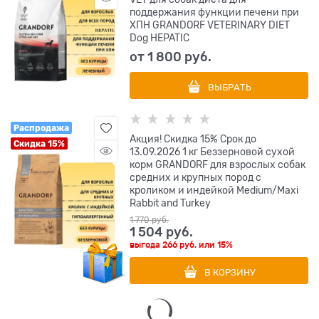
поддержания функции печени при
ХПН GRANDORF VETERINARY DIET
Dog HEPATIC
от
1 800
 руб.
ВЫБРАТЬ
Распродажа
Акция! Скидка 15% Срок до
Скидка 15%
13.09.2026 1 кг Беззерновой cухой
корм GRANDORF для взрослых собак
средних и крупных пород с
кроликом и индейкой Medium/Maxi
Rabbit and Turkey
1 770
 руб.
1 504
 руб.
выгода
266 руб.
или
15%
В КОРЗИНУ