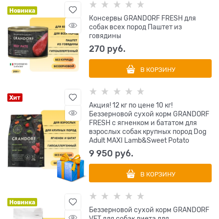
Новинка
Консервы GRANDORF FRESH для
собак всех пород Паштет из
говядины
270
 руб.
В КОРЗИНУ
Хит
Акция! 12 кг по цене 10 кг!
Беззерновой сухой корм GRANDORF
FRESH с ягненком и бататом для
взрослых собак крупных пород Dog
Adult MAXI Lamb&Sweet Potato
9 950
 руб.
В КОРЗИНУ
Новинка
Беззерновой сухой корм GRANDORF
VET для собак диета для