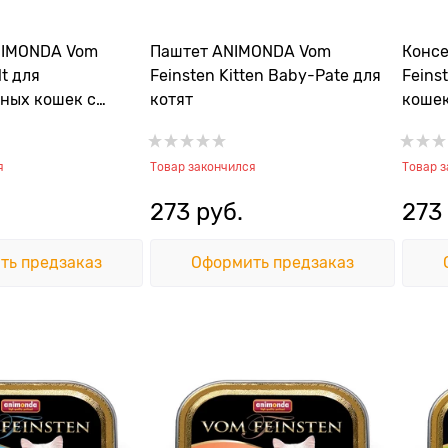
NIMONDA Vom
Паштет ANIMONDA Vom
Конс
lt для
Feinsten Kitten Baby-Pate для
Feins
ных кошек с
котят
кошек
дейкой
крол
я
Товар закончился
Товар 
273
 руб.
273
ть предзаказ
Оформить предзаказ