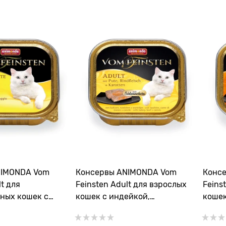
NIMONDA Vom
Консервы ANIMONDA Vom
Конс
lt для
Feinsten Adult для взрослых
Feins
ных кошек с
кошек с индейкой,
кошек
сыром
говядиной и морковью
и мор