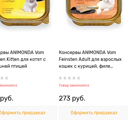
ервы ANIMONDA Vom
Консервы ANIMONDA Vom
en Kitten для котят с
Feinsten Adult для взрослых
шней птицей
кошек с курицей, филе
лосося и шпинатом
закончился
Товар закончился
 руб.
273
 руб.
Оформить предзаказ
Оформить предзаказ