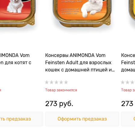
NIMONDA Vom
Консервы ANIMONDA Vom
Конс
en для котят с
Feinsten Adult для взрослых
Feinst
кошек с домашней птицей и
дома
телятиной
я
Товар закончился
Товар 
273
 руб.
273
ть предзаказ
Оформить предзаказ