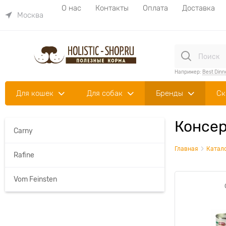
О нас
Контакты
Оплата
Доставка
Москва
Например:
Best Dinn
Для кошек
Для собак
Бренды
Ск
Консер
Carny
Главная
Катал
Rafine
Vom Feinsten