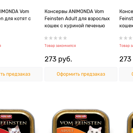
NIMONDA Vom
Консервы ANIMONDA Vom
Конс
en для котят с
Feinsten Adult для взрослых
Feins
кошек с куриной печенью
кошек
лосос
я
Товар закончился
Товар 
273
 руб.
273
ть предзаказ
Оформить предзаказ