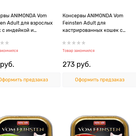
ервы ANIMONDA Vom
Консервы ANIMONDA Vom
ten Adult для взрослых
Feinsten Adult для
 с индейкой и
кастрированных кошек с
иком
индейкой и томатами
закончился
Товар закончился
 руб.
273
 руб.
Оформить предзаказ
Оформить предзаказ