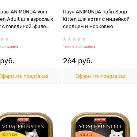
ервы ANIMONDA Vom
Пауч ANIMONDA Rafin Soup
ten Adult для взрослых
Kitten для котят с индейкой
 с говядиной, филе
сердцем и морковью
я и шпинатом
закончился
Товар закончился
 руб.
264
 руб.
Оформить предзаказ
Оформить предзаказ