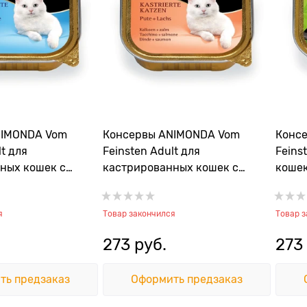
NIMONDA Vom
Консервы ANIMONDA Vom
Конс
lt для
Feinsten Adult для
Feins
ных кошек с
кастрированных кошек с
кошек
форелью
индейкой и лососем
грудк
я
Товар закончился
Товар 
273
 руб.
273
ть предзаказ
Оформить предзаказ