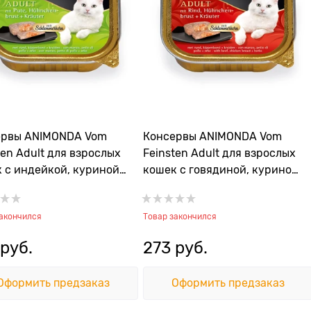
ервы ANIMONDA Vom
Консервы ANIMONDA Vom
ten Adult для взрослых
Feinsten Adult для взрослых
 с индейкой, куриной
кошек с говядиной, куриной
ой и травами
грудкой и травами
закончился
Товар закончился
 руб.
273
 руб.
Оформить предзаказ
Оформить предзаказ