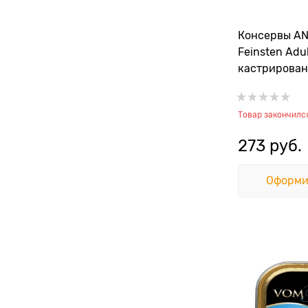
Консервы A
Feinsten Adu
кастрирован
отборной ин
Товар закончилс
273
 руб.
Оформи