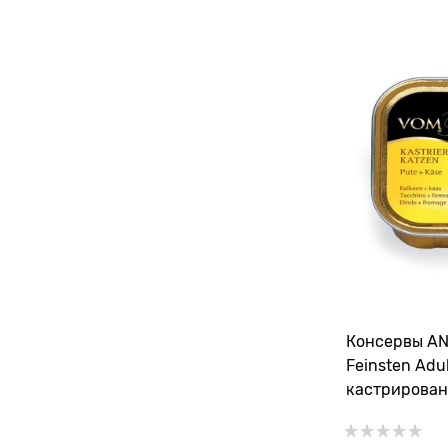
Консервы A
Feinsten Adu
кастрирован
индейкой и 