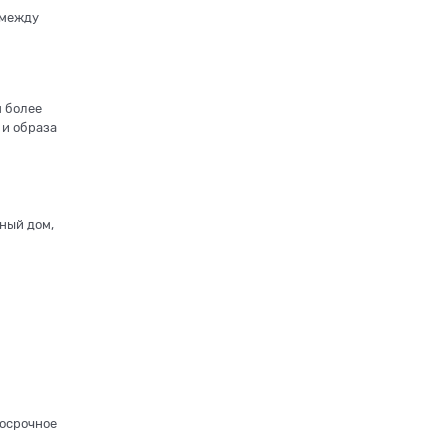
 между
м более
 и образа
ный дом,
госрочное