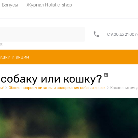
Бонусы
Журнал Holistic-shop
С 9:00 до 21:00 
er
идки и акции
 собаку или кошку?
и!
Общие вопросы питания и содержания собак и кошек
Какого питомца