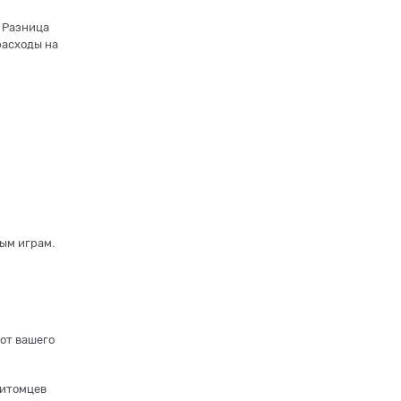
. Разница
расходы на
ным играм.
 от вашего
питомцев