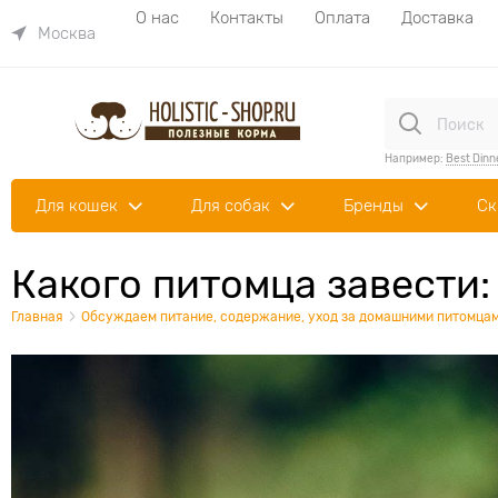
О нас
Контакты
Оплата
Доставка
Москва
Например:
Best Dinn
Для кошек
Для собак
Бренды
Ск
Какого питомца завести:
Главная
Обсуждаем питание, содержание, уход за домашними питомцам