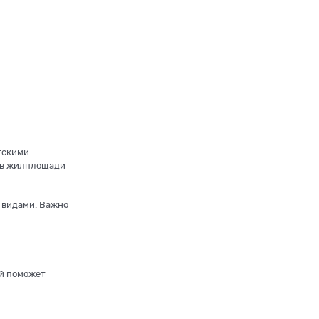
етскими
ов жилплощади
 видами. Важно
ий поможет