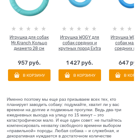
Игрушка для собак
Игрушка WOGY для
Игрушка WOG
Mr.Kranch Кольцо
собак средних и
собак мал
диаметр 28 см
крупных пород Extra
средних п
strong Кольцо
Кольцо диам
диаметр 16.5 см,
см антиванд
957
 руб.
1 427
 руб.
647
 ру
антивандальная
В КОРЗИНУ
В КОРЗИНУ
В КОР
Именно поэтому мы еще раз призываем всех тех, кто
планирует заводить собаку: подумайте, хватит ли у вас
времени на долгие и подвижные прогулки. Ведь два-три
ежедневных выхода на улицу по 15 минут – это
катастрофически мало. И еще один совет: не пытайтесь
компенсировать нехватку свободного времени выбором
«правильной» породы. Любая собака – и служебная, и
декоративная нуждается в достаточном количестве