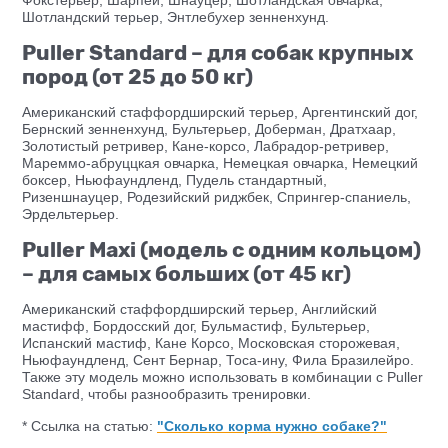
Шотландский терьер, Энтлебухер зенненхунд.
Puller Standard – для собак крупных
пород (от 25 до 50 кг)
Американский стаффордширский терьер, Аргентинский дог,
Бернский зенненхунд, Бультерьер, Доберман, Дратхаар,
Золотистый ретривер, Кане-корсо, Лабрадор-ретривер,
Мареммо-абруццкая овчарка, Немецкая овчарка, Немецкий
боксер, Ньюфаундленд, Пудель стандартный,
Ризеншнауцер, Родезийский риджбек, Спрингер-спаниель,
Эрдельтерьер.
Puller Maxi (модель с одним кольцом)
– для самых больших (от 45 кг)
Американский стаффордширский терьер, Английский
мастифф, Бордосский дог, Бульмастиф, Бультерьер,
Испанский мастиф, Кане Корсо, Московская сторожевая,
Ньюфаундленд, Сент Бернар, Тоса-ину, Фила Бразилейро.
Также эту модель можно использовать в комбинации с Puller
Standard, чтобы разнообразить тренировки.
* Ссылка на статью:
"Сколько корма нужно собаке?"